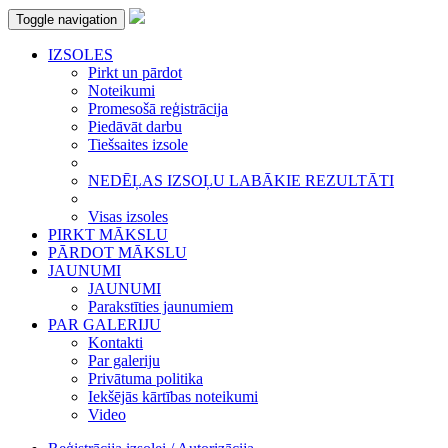
Toggle navigation
IZSOLES
Pirkt un pārdot
Noteikumi
Promesošā reģistrācija
Piedāvāt darbu
Tiešsaites izsole
NEDĒĻAS IZSOĻU LABĀKIE REZULTĀTI
Visas izsoles
PIRKT MĀKSLU
PĀRDOT MĀKSLU
JAUNUMI
JAUNUMI
Parakstīties jaunumiem
PAR GALERIJU
Kontakti
Par galeriju
Privātuma politika
Iekšējās kārtības noteikumi
Video