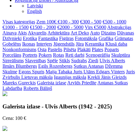
Reģistrācija izsolei / Autorizācija
Latviski
English
Visas kategorijas
Zem 100€
€100 - 300
€300 - 500
€500 - 1000
€1000 - 1500
€1500 - 2000
€2000 - 5000
Virs €5000
Abstrakcijas
Ainava
Akts
Akvarelis
Arhitektūra
Art Deko
Auto
Dizains
Dāvanas
Dzīvnieki
Erotika
Fantastika
Figūras
Fotomāksla
Grafika
Grāmatas
Gobelēns
Ikonas
Interjers
Jūgendstils
Jūra
Keramika
Klusā daba
Nonkonformisms
Osta
Pastelis
Pilsēta
Plakāti
Plates
Poparts
Porcelāns
Portrets
Pokers
Rotas
Reti darbi
Scenogrāfija
Skulptūra
Sirreālisms
Slavenības
Spēle
Stikls
Sudrabs
Ziedi
Ulvis Alberts
Ilmārs Blumbergs
Egils Rozenbergs
Sutkus Antanas
Džemma
Skulme
Egons Spuris
Maija Tabaka
Juris Utāns
Edgars Vinters
Juris
Zvirbulis
Lietuvas māksla
Igaunijas māksla
Krekli
Jānis Gleizds
Mareks Gureckis
Galerista izlase
Arvīds Priedīte
Antanas Sutkus
Labdarība
Roberts Bāliņš
Galerista izlase - Ulvis Alberts (1942 - 2025)
Cena: 100 €