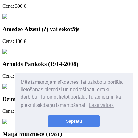
Cena: 300 €
Amedeo Alzeni (?) vai sekotājs
Cena: 180 €
Arnolds Pankoks (1914-2008)
Cena: 250 €
Mēs izmantojam sīkdatnes, lai uzlabotu portāla
lietošanas pieredzi un nodrošinātu ērtāku
darbību. Turpinot lietot portālu, Tu apliecini, ka
Dzintra Zvagina
piekrīti sīkdatņu izmantošanai.
Lasīt vairāk
Cena: 450 €
Sapratu
Maija Muižniece (1981)