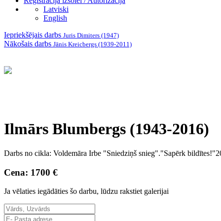
Reģistrācija izsolei / Autorizācija
Latviski
English
Iepriekšējais darbs
Juris Dimiters (1947)
Nākošais darbs
Jānis Kreicbergs (1939-2011)
Ilmārs Blumbergs (1943-2016)
Darbs no cikla: Voldemāra Irbe "Sniedziņš snieg"."Sapērk bildītes!"20
Cena: 1700 €
Ja vēlaties iegādāties šo darbu, lūdzu rakstiet galerijai