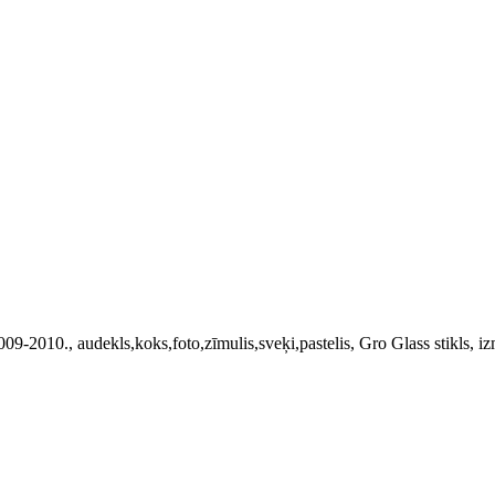
09-2010., audekls,koks,foto,zīmulis,sveķi,pastelis, Gro Glass stikls, i