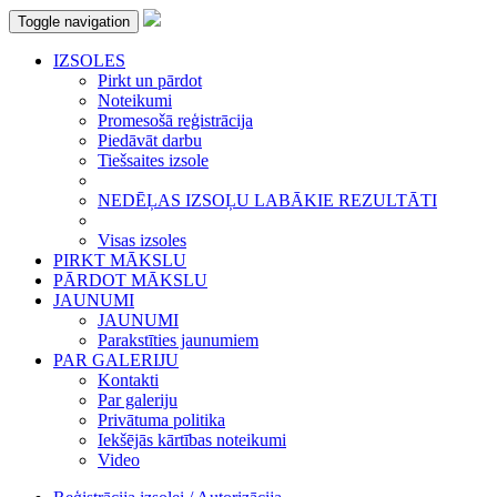
Toggle navigation
IZSOLES
Pirkt un pārdot
Noteikumi
Promesošā reģistrācija
Piedāvāt darbu
Tiešsaites izsole
NEDĒĻAS IZSOĻU LABĀKIE REZULTĀTI
Visas izsoles
PIRKT MĀKSLU
PĀRDOT MĀKSLU
JAUNUMI
JAUNUMI
Parakstīties jaunumiem
PAR GALERIJU
Kontakti
Par galeriju
Privātuma politika
Iekšējās kārtības noteikumi
Video