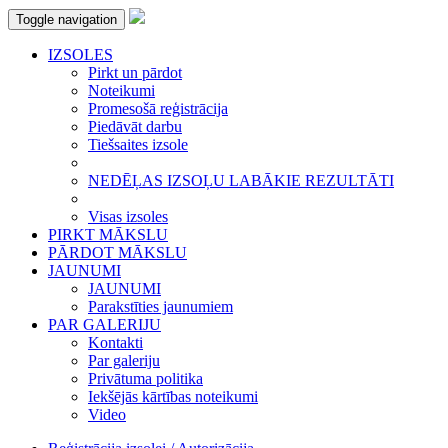
Toggle navigation
IZSOLES
Pirkt un pārdot
Noteikumi
Promesošā reģistrācija
Piedāvāt darbu
Tiešsaites izsole
NEDĒĻAS IZSOĻU LABĀKIE REZULTĀTI
Visas izsoles
PIRKT MĀKSLU
PĀRDOT MĀKSLU
JAUNUMI
JAUNUMI
Parakstīties jaunumiem
PAR GALERIJU
Kontakti
Par galeriju
Privātuma politika
Iekšējās kārtības noteikumi
Video