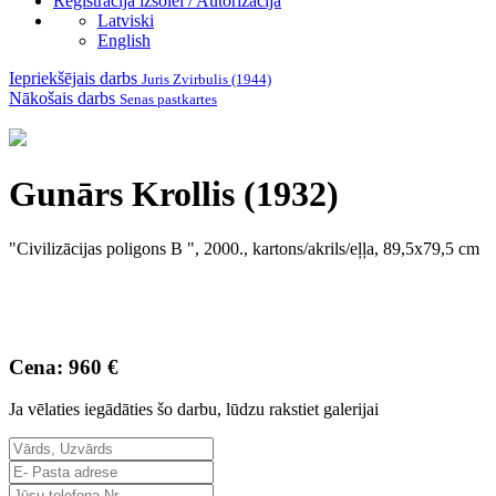
Reģistrācija izsolei / Autorizācija
Latviski
English
Iepriekšējais darbs
Juris Zvirbulis (1944)
Nākošais darbs
Senas pastkartes
Gunārs Krollis (1932)
"Civilizācijas poligons B ", 2000., kartons/akrils/eļļa, 89,5x79,5 cm
Cena: 960 €
Ja vēlaties iegādāties šo darbu, lūdzu rakstiet galerijai