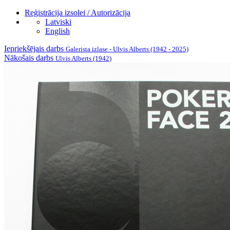
Reģistrācija izsolei / Autorizācija
Latviski
English
Iepriekšējais darbs
Galerista izlase - Ulvis Alberts (1942 - 2025)
Nākošais darbs
Ulvis Alberts (1942)