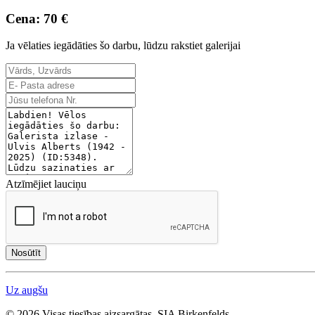
Cena: 70 €
Ja vēlaties iegādāties šo darbu, lūdzu rakstiet galerijai
Atzīmējiet lauciņu
Nosūtīt
Uz augšu
© 2026 Visas tiesības aizsargātas. SIA Birkenfelds