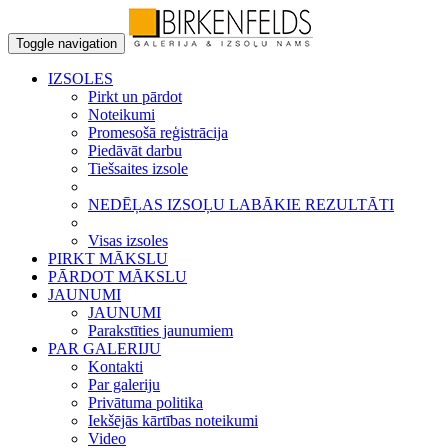
Toggle navigation
IZSOLES
Pirkt un pārdot
Noteikumi
Promesošā reģistrācija
Piedāvāt darbu
Tiešsaites izsole
NEDĒĻAS IZSOĻU LABĀKIE REZULTĀTI
Visas izsoles
PIRKT MĀKSLU
PĀRDOT MĀKSLU
JAUNUMI
JAUNUMI
Parakstīties jaunumiem
PAR GALERIJU
Kontakti
Par galeriju
Privātuma politika
Iekšējās kārtības noteikumi
Video