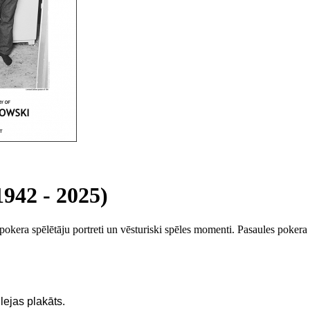
(1942 - 2025)
okera spēlētāju portreti un vēsturiski spēles momenti. Pasaules poke
ejas plakāts.