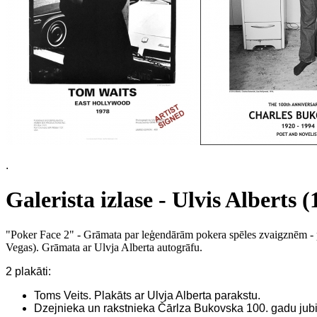
.
Galerista izlase - Ulvis Alberts 
"Poker Face 2" - Grāmata par leģendārām pokera spēles zvaigznēm - p
Vegas). Grāmata ar Ulvja Alberta autogrāfu.
2 plakāti:
Toms Veits. Plakāts ar Ulvja Alberta parakstu.
Dzejnieka un rakstnieka Čārlza Bukovska 100. gadu jubil