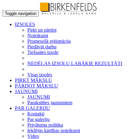
Toggle navigation
IZSOLES
Pirkt un pārdot
Noteikumi
Promesošā reģistrācija
Piedāvāt darbu
Tiešsaites izsole
NEDĒĻAS IZSOĻU LABĀKIE REZULTĀTI
Visas izsoles
PIRKT MĀKSLU
PĀRDOT MĀKSLU
JAUNUMI
JAUNUMI
Parakstīties jaunumiem
PAR GALERIJU
Kontakti
Par galeriju
Privātuma politika
Iekšējās kārtības noteikumi
Video