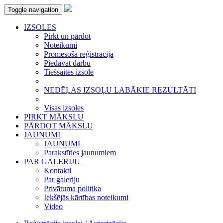
Toggle navigation
IZSOLES
Pirkt un pārdot
Noteikumi
Promesošā reģistrācija
Piedāvāt darbu
Tiešsaites izsole
NEDĒĻAS IZSOĻU LABĀKIE REZULTĀTI
Visas izsoles
PIRKT MĀKSLU
PĀRDOT MĀKSLU
JAUNUMI
JAUNUMI
Parakstīties jaunumiem
PAR GALERIJU
Kontakti
Par galeriju
Privātuma politika
Iekšējās kārtības noteikumi
Video