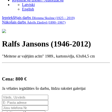
Reģistrācija izsolei / Autorizācija
Latviski
English
Iepriekšējais darbs
Džemma Skulme (1925 – 2019)
Nākošais darbs
Ādolfs Zārdiņš (1890–1967)
Ralfs Jansons (1946-2012)
"Meitene ar vaļējām acīm" 1989., kartons/eļļa, 63x84,5 cm
Cena: 800 €
Ja vēlaties iegādāties šo darbu, lūdzu rakstiet galerijai