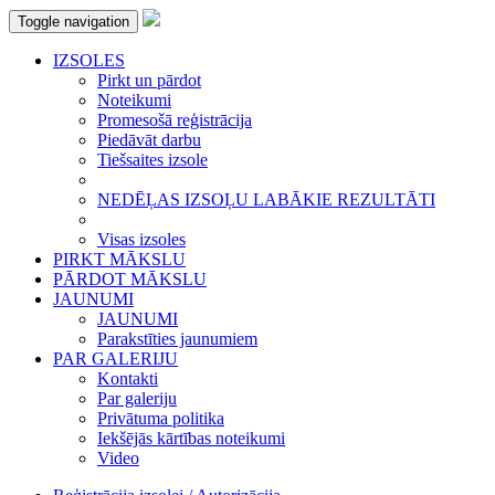
Toggle navigation
IZSOLES
Pirkt un pārdot
Noteikumi
Promesošā reģistrācija
Piedāvāt darbu
Tiešsaites izsole
NEDĒĻAS IZSOĻU LABĀKIE REZULTĀTI
Visas izsoles
PIRKT MĀKSLU
PĀRDOT MĀKSLU
JAUNUMI
JAUNUMI
Parakstīties jaunumiem
PAR GALERIJU
Kontakti
Par galeriju
Privātuma politika
Iekšējās kārtības noteikumi
Video