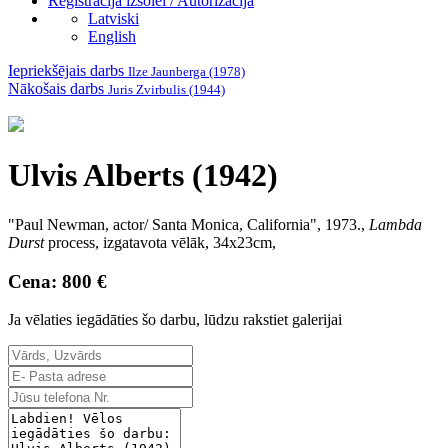
Reģistrācija izsolei / Autorizācija
Latviski
English
Iepriekšējais darbs
Ilze Jaunberga (1978)
Nākošais darbs
Juris Zvirbulis (1944)
Ulvis Alberts (1942)
"Paul Newman, actor/ Santa Monica, California", 1973.,
Lambda
Durst
process, izgatavota vēlāk, 34x23cm,
Cena: 800 €
Ja vēlaties iegādāties šo darbu, lūdzu rakstiet galerijai