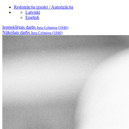
Reģistrācija izsolei / Autorizācija
Latviski
English
Iepriekšējais darbs
Inta Celmiņa (1946)
Nākošais darbs
Inta Celmiņa (1946)