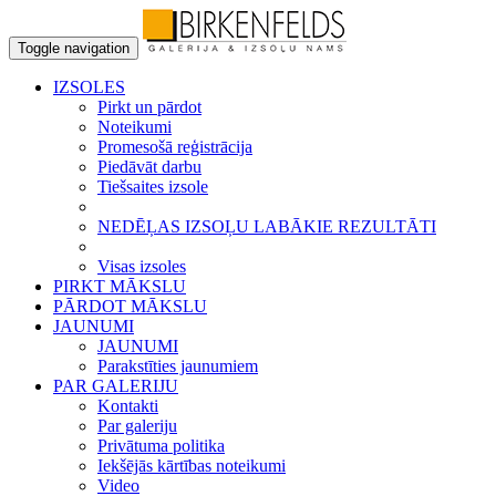
Toggle navigation
IZSOLES
Pirkt un pārdot
Noteikumi
Promesošā reģistrācija
Piedāvāt darbu
Tiešsaites izsole
NEDĒĻAS IZSOĻU LABĀKIE REZULTĀTI
Visas izsoles
PIRKT MĀKSLU
PĀRDOT MĀKSLU
JAUNUMI
JAUNUMI
Parakstīties jaunumiem
PAR GALERIJU
Kontakti
Par galeriju
Privātuma politika
Iekšējās kārtības noteikumi
Video