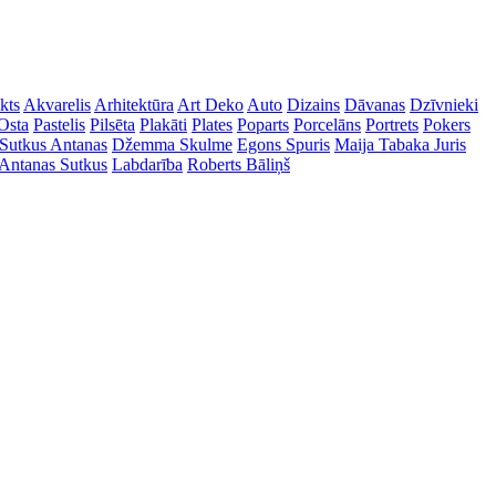
kts
Akvarelis
Arhitektūra
Art Deko
Auto
Dizains
Dāvanas
Dzīvnieki
Osta
Pastelis
Pilsēta
Plakāti
Plates
Poparts
Porcelāns
Portrets
Pokers
Sutkus Antanas
Džemma Skulme
Egons Spuris
Maija Tabaka
Juris
Antanas Sutkus
Labdarība
Roberts Bāliņš