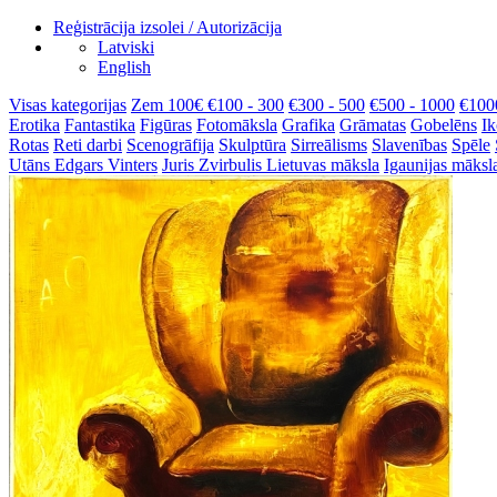
Reģistrācija izsolei / Autorizācija
Latviski
English
Visas kategorijas
Zem 100€
€100 - 300
€300 - 500
€500 - 1000
€100
Erotika
Fantastika
Figūras
Fotomāksla
Grafika
Grāmatas
Gobelēns
Ik
Rotas
Reti darbi
Scenogrāfija
Skulptūra
Sirreālisms
Slavenības
Spēle
Utāns
Edgars Vinters
Juris Zvirbulis
Lietuvas māksla
Igaunijas māksl