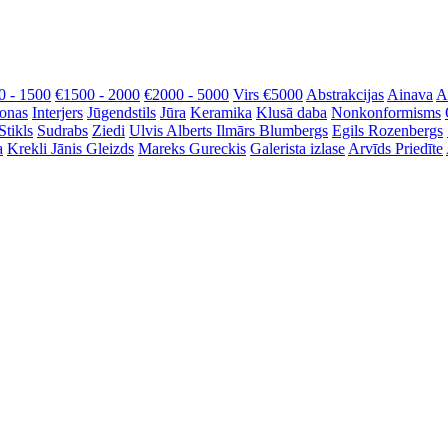
0 - 1500
€1500 - 2000
€2000 - 5000
Virs €5000
Abstrakcijas
Ainava
A
onas
Interjers
Jūgendstils
Jūra
Keramika
Klusā daba
Nonkonformisms
Stikls
Sudrabs
Ziedi
Ulvis Alberts
Ilmārs Blumbergs
Egils Rozenbergs
a
Krekli
Jānis Gleizds
Mareks Gureckis
Galerista izlase
Arvīds Priedīte