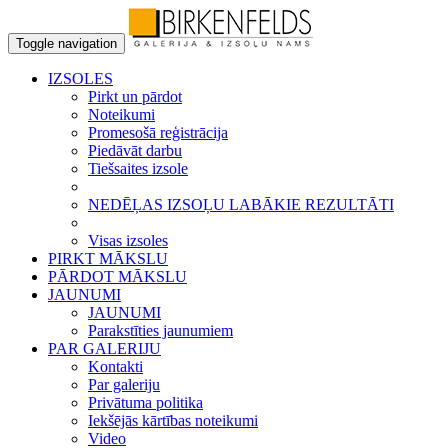
Toggle navigation
IZSOLES
Pirkt un pārdot
Noteikumi
Promesošā reģistrācija
Piedāvāt darbu
Tiešsaites izsole
NEDĒĻAS IZSOĻU LABĀKIE REZULTĀTI
Visas izsoles
PIRKT MĀKSLU
PĀRDOT MĀKSLU
JAUNUMI
JAUNUMI
Parakstīties jaunumiem
PAR GALERIJU
Kontakti
Par galeriju
Privātuma politika
Iekšējās kārtības noteikumi
Video