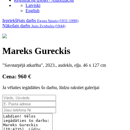
Reģistrācija izsolei / Autorizācija
Latviski
English
Iepriekšējais darbs
Egons Spuris (1931-1990)
Nākošais darbs
Juris Zvirbulis (1944)
Mareks Gureckis
"Savstarpējā atkarība", 2023., audekls, eļļa. 46 x 127 cm
Cena: 960 €
Ja vēlaties iegādāties šo darbu, lūdzu rakstiet galerijai