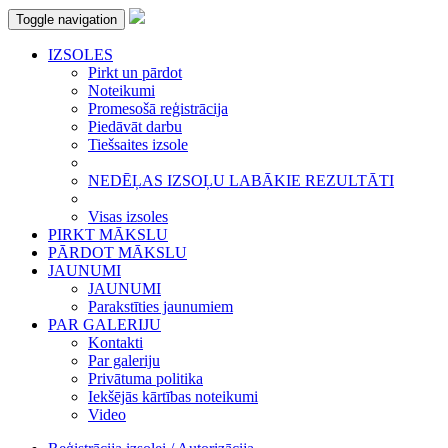
Toggle navigation
IZSOLES
Pirkt un pārdot
Noteikumi
Promesošā reģistrācija
Piedāvāt darbu
Tiešsaites izsole
NEDĒĻAS IZSOĻU LABĀKIE REZULTĀTI
Visas izsoles
PIRKT MĀKSLU
PĀRDOT MĀKSLU
JAUNUMI
JAUNUMI
Parakstīties jaunumiem
PAR GALERIJU
Kontakti
Par galeriju
Privātuma politika
Iekšējās kārtības noteikumi
Video