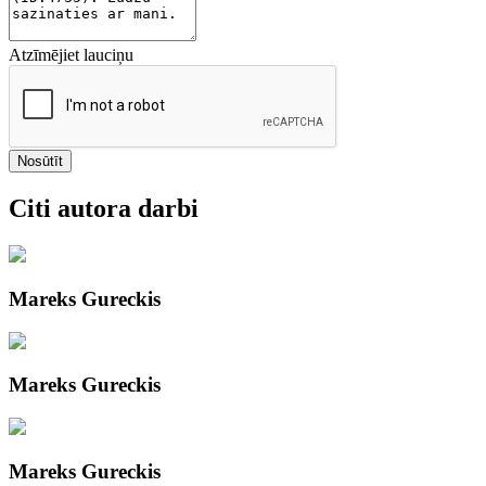
Atzīmējiet lauciņu
Nosūtīt
Citi autora darbi
Mareks Gureckis
Mareks Gureckis
Mareks Gureckis