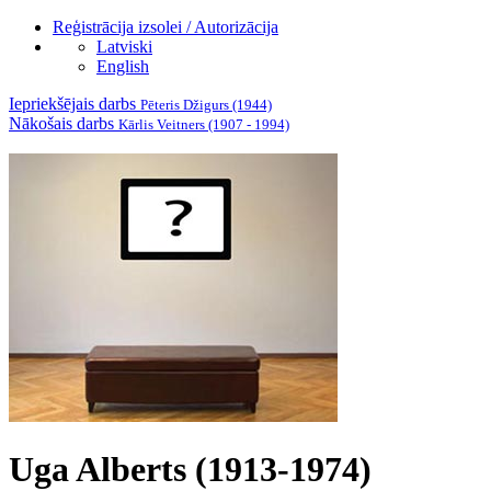
Reģistrācija izsolei / Autorizācija
Latviski
English
Iepriekšējais darbs
Pēteris Džigurs (1944)
Nākošais darbs
Kārlis Veitners (1907 - 1994)
Uga Alberts (1913-1974)