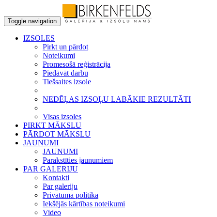
Toggle navigation
IZSOLES
Pirkt un pārdot
Noteikumi
Promesošā reģistrācija
Piedāvāt darbu
Tiešsaites izsole
NEDĒĻAS IZSOĻU LABĀKIE REZULTĀTI
Visas izsoles
PIRKT MĀKSLU
PĀRDOT MĀKSLU
JAUNUMI
JAUNUMI
Parakstīties jaunumiem
PAR GALERIJU
Kontakti
Par galeriju
Privātuma politika
Iekšējās kārtības noteikumi
Video