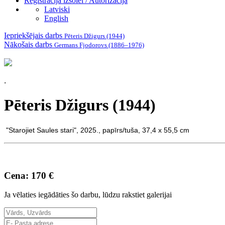
Reģistrācija izsolei / Autorizācija
Latviski
English
Iepriekšējais darbs
Pēteris Džigurs (1944)
Nākošais darbs
Germans Fjodorovs (1886–1976)
.
Pēteris Džigurs (1944)
"Starojiet Saules stari", 2025., papīrs/tuša, 37,4 x 55,5 cm
Cena: 170 €
Ja vēlaties iegādāties šo darbu, lūdzu rakstiet galerijai