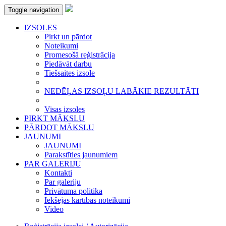
Toggle navigation
IZSOLES
Pirkt un pārdot
Noteikumi
Promesošā reģistrācija
Piedāvāt darbu
Tiešsaites izsole
NEDĒĻAS IZSOĻU LABĀKIE REZULTĀTI
Visas izsoles
PIRKT MĀKSLU
PĀRDOT MĀKSLU
JAUNUMI
JAUNUMI
Parakstīties jaunumiem
PAR GALERIJU
Kontakti
Par galeriju
Privātuma politika
Iekšējās kārtības noteikumi
Video