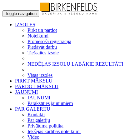
Toggle navigation
IZSOLES
Pirkt un pārdot
Noteikumi
Promesošā reģistrācija
Piedāvāt darbu
Tiešsaites izsole
NEDĒĻAS IZSOĻU LABĀKIE REZULTĀTI
Visas izsoles
PIRKT MĀKSLU
PĀRDOT MĀKSLU
JAUNUMI
JAUNUMI
Parakstīties jaunumiem
PAR GALERIJU
Kontakti
Par galeriju
Privātuma politika
Iekšējās kārtības noteikumi
Video