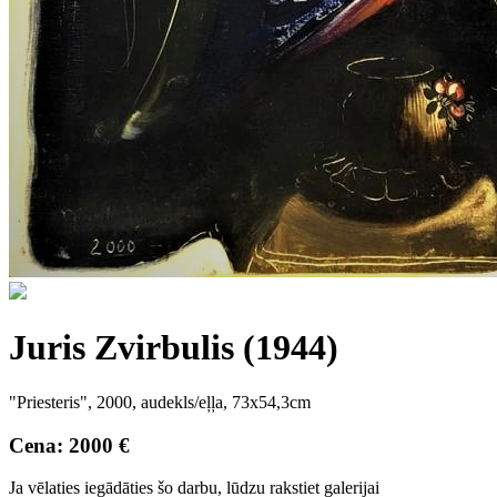
Juris Zvirbulis (1944)
"Priesteris", 2000, audekls/eļļa, 73x54,3cm
Cena: 2000 €
Ja vēlaties iegādāties šo darbu, lūdzu rakstiet galerijai