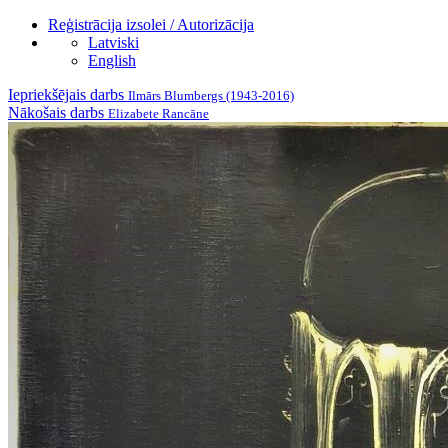
Reģistrācija izsolei / Autorizācija
Latviski
English
Iepriekšējais darbs
Ilmārs Blumbergs (1943-2016)
Nākošais darbs
Elizabete Rancāne