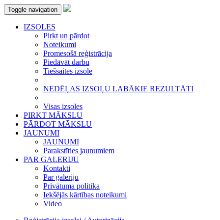
Toggle navigation
IZSOLES
Pirkt un pārdot
Noteikumi
Promesošā reģistrācija
Piedāvāt darbu
Tiešsaites izsole
NEDĒĻAS IZSOĻU LABĀKIE REZULTĀTI
Visas izsoles
PIRKT MĀKSLU
PĀRDOT MĀKSLU
JAUNUMI
JAUNUMI
Parakstīties jaunumiem
PAR GALERIJU
Kontakti
Par galeriju
Privātuma politika
Iekšējās kārtības noteikumi
Video