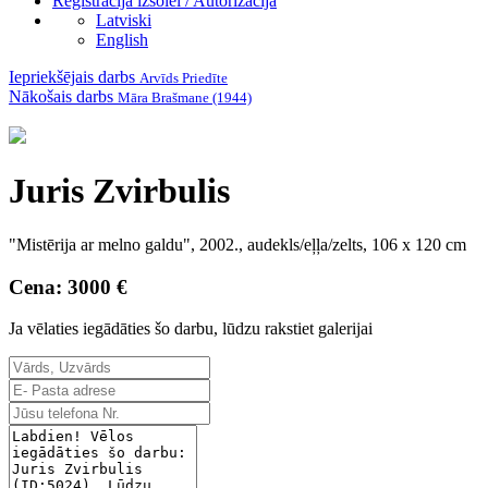
Reģistrācija izsolei / Autorizācija
Latviski
English
Iepriekšējais darbs
Arvīds Priedīte
Nākošais darbs
Māra Brašmane (1944)
Juris Zvirbulis
"Mistērija ar melno galdu", 2002., audekls/eļļa/zelts, 106 x 120 cm
Cena: 3000 €
Ja vēlaties iegādāties šo darbu, lūdzu rakstiet galerijai