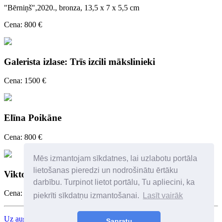
"Bērniņš",2020., bronza, 13,5 x 7 x 5,5 cm
Cena: 800 €
Galerista izlase: Trīs izcili mākslinieki
Cena: 1500 €
Elīna Poikāne
Cena: 800 €
Mēs izmantojam sīkdatnes, lai uzlabotu portāla
lietošanas pieredzi un nodrošinātu ērtāku
Viktorija Pelše (1936)
darbību. Turpinot lietot portālu, Tu apliecini, ka
Cena: 6000 €
piekrīti sīkdatņu izmantošanai.
Lasīt vairāk
Uz augšu
Sapratu