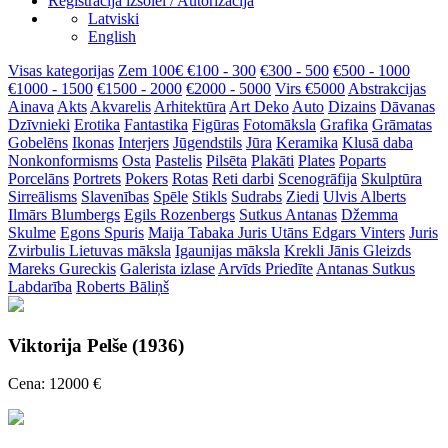
Reģistrācija izsolei / Autorizācija
Latviski
English
Visas kategorijas
Zem 100€
€100 - 300
€300 - 500
€500 - 1000
€1000 - 1500
€1500 - 2000
€2000 - 5000
Virs €5000
Abstrakcijas
Ainava
Akts
Akvarelis
Arhitektūra
Art Deko
Auto
Dizains
Dāvanas
Dzīvnieki
Erotika
Fantastika
Figūras
Fotomāksla
Grafika
Grāmatas
Gobelēns
Ikonas
Interjers
Jūgendstils
Jūra
Keramika
Klusā daba
Nonkonformisms
Osta
Pastelis
Pilsēta
Plakāti
Plates
Poparts
Porcelāns
Portrets
Pokers
Rotas
Reti darbi
Scenogrāfija
Skulptūra
Sirreālisms
Slavenības
Spēle
Stikls
Sudrabs
Ziedi
Ulvis Alberts
Ilmārs Blumbergs
Egils Rozenbergs
Sutkus Antanas
Džemma
Skulme
Egons Spuris
Maija Tabaka
Juris Utāns
Edgars Vinters
Juris
Zvirbulis
Lietuvas māksla
Igaunijas māksla
Krekli
Jānis Gleizds
Mareks Gureckis
Galerista izlase
Arvīds Priedīte
Antanas Sutkus
Labdarība
Roberts Bāliņš
Viktorija Pelše (1936)
Cena: 12000 €