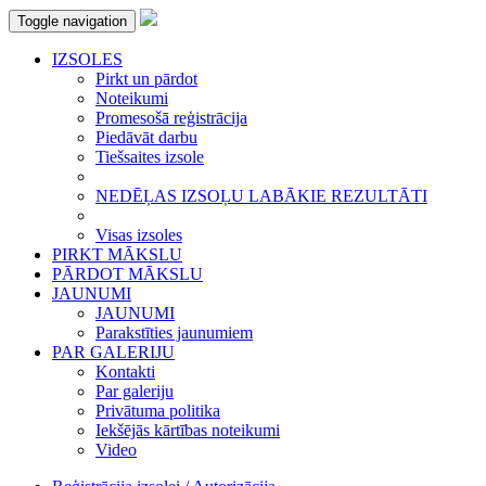
Toggle navigation
IZSOLES
Pirkt un pārdot
Noteikumi
Promesošā reģistrācija
Piedāvāt darbu
Tiešsaites izsole
NEDĒĻAS IZSOĻU LABĀKIE REZULTĀTI
Visas izsoles
PIRKT MĀKSLU
PĀRDOT MĀKSLU
JAUNUMI
JAUNUMI
Parakstīties jaunumiem
PAR GALERIJU
Kontakti
Par galeriju
Privātuma politika
Iekšējās kārtības noteikumi
Video