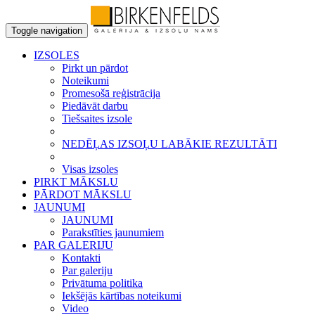
Toggle navigation
IZSOLES
Pirkt un pārdot
Noteikumi
Promesošā reģistrācija
Piedāvāt darbu
Tiešsaites izsole
NEDĒĻAS IZSOĻU LABĀKIE REZULTĀTI
Visas izsoles
PIRKT MĀKSLU
PĀRDOT MĀKSLU
JAUNUMI
JAUNUMI
Parakstīties jaunumiem
PAR GALERIJU
Kontakti
Par galeriju
Privātuma politika
Iekšējās kārtības noteikumi
Video