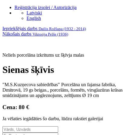
Reģistrācija izsolei / Autorizācija
Latviski
English
Iepriekšējais darbs
Dailis Rožlapa (1932 - 2014)
Nākošais darbs
Viktorija Pelše (1936)
Neliels porcelāna izkritums uz šķīvja malas
Sienas šķīvis
"M.S.Kuzņecova sabiedrības" Porcelāna un fajansa fabrika,
Dmitrovā, 19 gs beigas., porcelāns, formēts, virsglazūras krāsas
smidzinājums un apgleznojums, zeltījums Ø 19 cm
Cena: 80 €
Ja vēlaties iegādāties šo darbu, lūdzu rakstiet galerijai