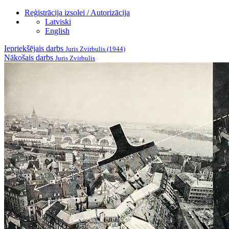
Reģistrācija izsolei / Autorizācija
Latviski
English
Iepriekšējais darbs
Juris Zvirbulis (1944)
Nākošais darbs
Juris Zvirbulis