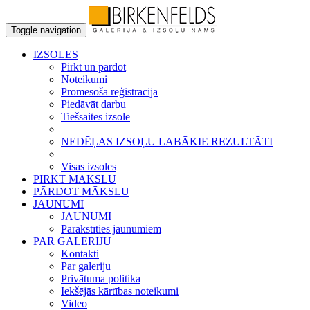
Toggle navigation
IZSOLES
Pirkt un pārdot
Noteikumi
Promesošā reģistrācija
Piedāvāt darbu
Tiešsaites izsole
NEDĒĻAS IZSOĻU LABĀKIE REZULTĀTI
Visas izsoles
PIRKT MĀKSLU
PĀRDOT MĀKSLU
JAUNUMI
JAUNUMI
Parakstīties jaunumiem
PAR GALERIJU
Kontakti
Par galeriju
Privātuma politika
Iekšējās kārtības noteikumi
Video