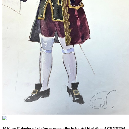
10% no šī darba pārdošanas cenas tiks ieskaitīti biedrības AGENDUM