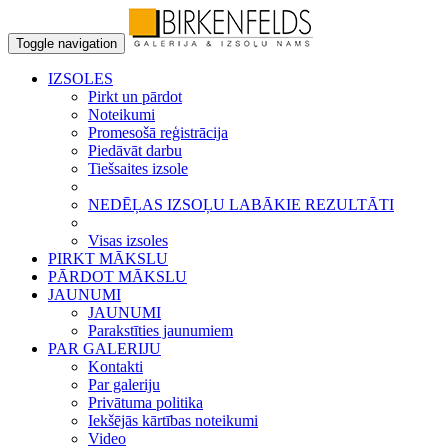
Toggle navigation
IZSOLES
Pirkt un pārdot
Noteikumi
Promesošā reģistrācija
Piedāvāt darbu
Tiešsaites izsole
NEDĒĻAS IZSOĻU LABĀKIE REZULTĀTI
Visas izsoles
PIRKT MĀKSLU
PĀRDOT MĀKSLU
JAUNUMI
JAUNUMI
Parakstīties jaunumiem
PAR GALERIJU
Kontakti
Par galeriju
Privātuma politika
Iekšējās kārtības noteikumi
Video