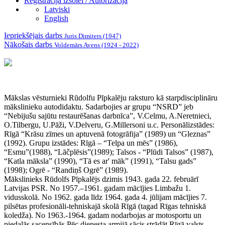
Reģistrācija izsolei / Autorizācija
Latviski
English
Iepriekšējais darbs
Juris Dimiters (1947)
Nākošais darbs
Voldemārs Avens (1924 - 2022)
Mākslas vēsturnieki Rūdolfu Pīpkalēju raksturo kā starpdisciplināru
mākslinieku autodidaktu. Sadarbojies ar grupu “NSRD” jeb
“Nebijušu sajūtu restaurēšanas darbnīca”, V.Celmu, A.Neretnieci,
O.Tilbergu, U.Pāži, V.Delveru, G.Millersoni u.c. Personālizstādes:
Rīgā “Krāsu zīmes un aptuvenā fotogrāfija” (1989) un “Gleznas”
(1992). Grupu izstādes: Rīgā – “Telpa un mēs” (1986),
“Esmu”(1988), “Lāčplēsis”(1989); Talsos - “Plūdi Talsos” (1987),
“Katla māksla” (1990), “Tā es ar' māk” (1991), “Talsu gads”
(1998); Ogrē - “Randiņš Ogrē” (1989).
Mākslinieks Rūdolfs Pīpkalējs dzimis 1943. gada 22. februārī
Latvijas PSR. No 1957.–1961. gadam mācījies Limbažu 1.
vidusskolā. No 1962. gada līdz 1964. gada 4. jūlijam mācījies 7.
pilsētas profesionāli-tehniskajā skolā Rīgā (tagad Rīgas tehniskā
koledža). No 1963.-1964. gadam nodarbojas ar motosportu un
piedalās sacensībās.Pēc dienesta armijā sācis strādāt Rīgā valsts