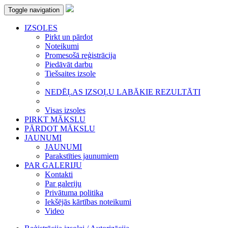
Toggle navigation
IZSOLES
Pirkt un pārdot
Noteikumi
Promesošā reģistrācija
Piedāvāt darbu
Tiešsaites izsole
NEDĒĻAS IZSOĻU LABĀKIE REZULTĀTI
Visas izsoles
PIRKT MĀKSLU
PĀRDOT MĀKSLU
JAUNUMI
JAUNUMI
Parakstīties jaunumiem
PAR GALERIJU
Kontakti
Par galeriju
Privātuma politika
Iekšējās kārtības noteikumi
Video