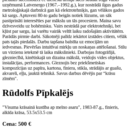
uzņēmumā Latvenergo (1967.–1992.g.), kur nostrādā ilgus gadus
metroloģiskajā darbnīcā gan kā elektrotehniķis, gan vēlākos gados
kā sargs. Aptuveni 80-to gadu beigās notiek lūzums, un sāk
pastiprināti interesēties par mākslu un tās procesiem. Maina savu
dzīvesveidu uz bohēmisku. Vairs nestrādā par elektrotehniķi, bet
kļūst par sargu, lai varētu vairāk veltīt laiku radošajām aktivitātēm.
Parādās pirmie darbi. Sākotnēji palīdz iekārtot izstādes citiem, vēlāk
pats tajās piedalās. Darbu tapšana balstīta uz emocijām un
iedvesmas. Pievēršas intuitīvai mirkļu un noskaņas attēlošanai. Stilu
un virzienu ietekmē tā laika mākslinieki. Darbojas fotogrāfijā,
glezniecībā, kinētiskajā un dizaina mākslā, veidojis vides objektus,
instalācijas, performances. Gleznojis bez priekšmetiskas
kompozīcijas uz papīra, kartona, finiera, stikla, strādājis ar guašu,
akvareli, eļļu, jauktā tehnikā. Savus darbus dēvējis par “krāsu
zīmēm".
Rūdolfs Pīpkalējs
"Visuma krāsainā kustība ap melno asaru", 1983-87.g., finieris,
alkīda krāsa, 53.5x53.5 cm
Cena: 500 €