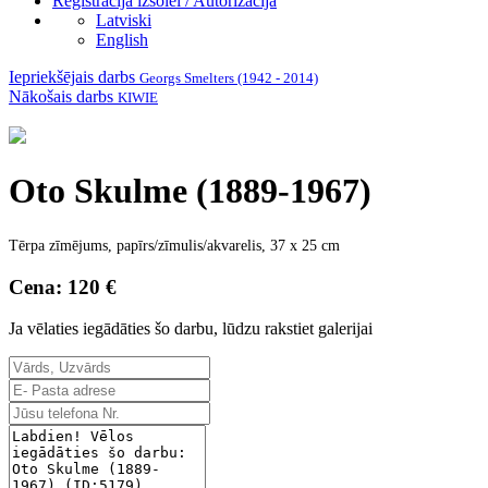
Reģistrācija izsolei / Autorizācija
Latviski
English
Iepriekšējais darbs
Georgs Smelters (1942 - 2014)
Nākošais darbs
KIWIE
Oto Skulme (1889-1967)
Tērpa zīmējums, papīrs/zīmulis/akvarelis, 37 x 25 cm
Cena: 120 €
Ja vēlaties iegādāties šo darbu, lūdzu rakstiet galerijai