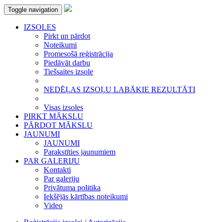
Toggle navigation
IZSOLES
Pirkt un pārdot
Noteikumi
Promesošā reģistrācija
Piedāvāt darbu
Tiešsaites izsole
NEDĒĻAS IZSOĻU LABĀKIE REZULTĀTI
Visas izsoles
PIRKT MĀKSLU
PĀRDOT MĀKSLU
JAUNUMI
JAUNUMI
Parakstīties jaunumiem
PAR GALERIJU
Kontakti
Par galeriju
Privātuma politika
Iekšējās kārtības noteikumi
Video