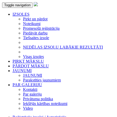
Toggle navigation
IZSOLES
Pirkt un pārdot
Noteikumi
Promesošā reģistrācija
Piedāvāt darbu
Tiešsaites izsole
NEDĒĻAS IZSOĻU LABĀKIE REZULTĀTI
Visas izsoles
PIRKT MĀKSLU
PĀRDOT MĀKSLU
JAUNUMI
JAUNUMI
Parakstīties jaunumiem
PAR GALERIJU
Kontakti
Par galeriju
Privātuma politika
Iekšējās kārtības noteikumi
Video