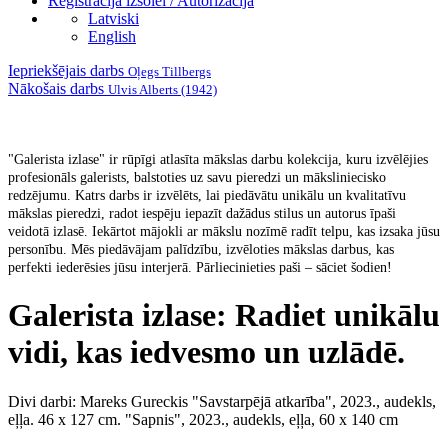
Reģistrācija izsolei / Autorizācija
Latviski
English
Iepriekšējais darbs
Oļegs Tillbergs
Nākošais darbs
Ulvis Alberts (1942)
"Galerista izlase" ir rūpīgi atlasīta mākslas darbu kolekcija, kuru izvēlējies
profesionāls galerists, balstoties uz savu pieredzi un māksliniecisko
redzējumu. Katrs darbs ir izvēlēts, lai piedāvātu unikālu un kvalitatīvu
mākslas pieredzi, radot iespēju iepazīt dažādus stilus un autorus īpaši
veidotā izlasē. Iekārtot mājokli ar mākslu nozīmē radīt telpu, kas izsaka jūsu
personību. Mēs piedāvājam palīdzību, izvēloties mākslas darbus, kas
perfekti iederēsies jūsu interjerā. Pārliecinieties paši – sāciet šodien!
Galerista izlase: Radiet unikālu
vidi, kas iedvesmo un uzlādē.
Divi darbi: Mareks Gureckis "Savstarpējā atkarība", 2023., audekls,
eļļa. 46 x 127 cm. "Sapnis", 2023., audekls, eļļa, 60 x 140 cm