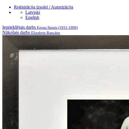
Reģistrācija izsolei / Autorizācija
Latviski
English
Iepriekšējais darbs
Egons Spuris (1931-1990)
Nākošais darbs
Elizabete Rancāne