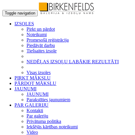
Toggle navigation
IZSOLES
Pirkt un pārdot
Noteikumi
Promesošā reģistrācija
Piedāvāt darbu
Tiešsaites izsole
NEDĒĻAS IZSOĻU LABĀKIE REZULTĀTI
Visas izsoles
PIRKT MĀKSLU
PĀRDOT MĀKSLU
JAUNUMI
JAUNUMI
Parakstīties jaunumiem
PAR GALERIJU
Kontakti
Par galeriju
Privātuma politika
Iekšējās kārtības noteikumi
Video