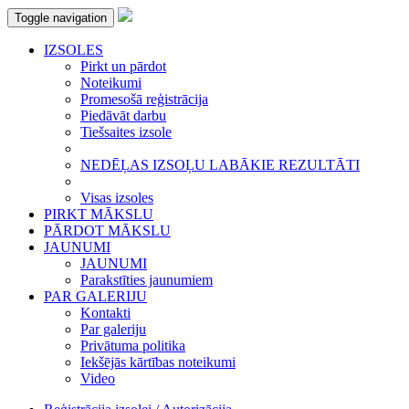
Toggle navigation
IZSOLES
Pirkt un pārdot
Noteikumi
Promesošā reģistrācija
Piedāvāt darbu
Tiešsaites izsole
NEDĒĻAS IZSOĻU LABĀKIE REZULTĀTI
Visas izsoles
PIRKT MĀKSLU
PĀRDOT MĀKSLU
JAUNUMI
JAUNUMI
Parakstīties jaunumiem
PAR GALERIJU
Kontakti
Par galeriju
Privātuma politika
Iekšējās kārtības noteikumi
Video