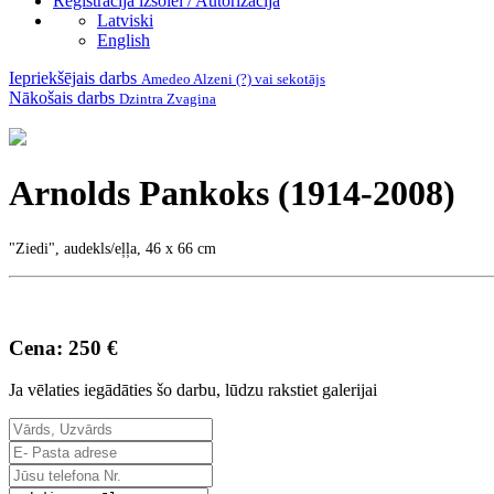
Reģistrācija izsolei / Autorizācija
Latviski
English
Iepriekšējais darbs
Amedeo Alzeni (?) vai sekotājs
Nākošais darbs
Dzintra Zvagina
Arnolds Pankoks (1914-2008)
"Ziedi", audekls/eļļa, 46 x 66 cm
Cena: 250 €
Ja vēlaties iegādāties šo darbu, lūdzu rakstiet galerijai