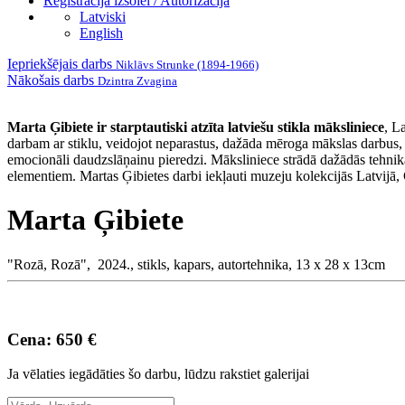
Reģistrācija izsolei / Autorizācija
Latviski
English
Iepriekšējais darbs
Niklāvs Strunke (1894-1966)
Nākošais darbs
Dzintra Zvagina
Marta Ģibiete ir starptautiski atzīta latviešu stikla māksliniece
, L
darbam ar stiklu, veidojot neparastus, dažāda mēroga mākslas darbus, k
emocionāli daudzslāņainu pieredzi. Māksliniece strādā dažādās tehnikās
elementiem. Martas Ģibietes darbi iekļauti muzeju kolekcijās Latvijā, 
Marta Ģibiete
"Rozā, Rozā", 2024., stikls, kapars, autortehnika, 13 x 28 x 13cm
Cena: 650 €
Ja vēlaties iegādāties šo darbu, lūdzu rakstiet galerijai