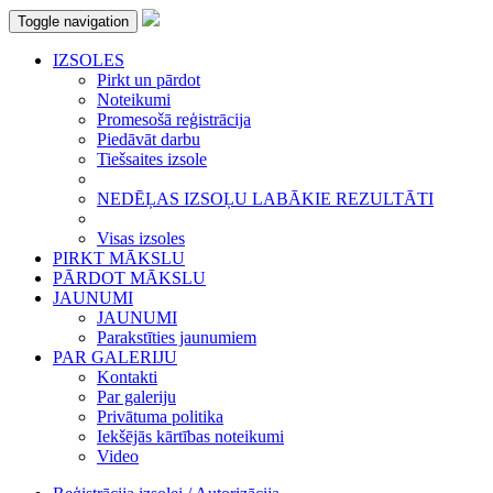
Toggle navigation
IZSOLES
Pirkt un pārdot
Noteikumi
Promesošā reģistrācija
Piedāvāt darbu
Tiešsaites izsole
NEDĒĻAS IZSOĻU LABĀKIE REZULTĀTI
Visas izsoles
PIRKT MĀKSLU
PĀRDOT MĀKSLU
JAUNUMI
JAUNUMI
Parakstīties jaunumiem
PAR GALERIJU
Kontakti
Par galeriju
Privātuma politika
Iekšējās kārtības noteikumi
Video