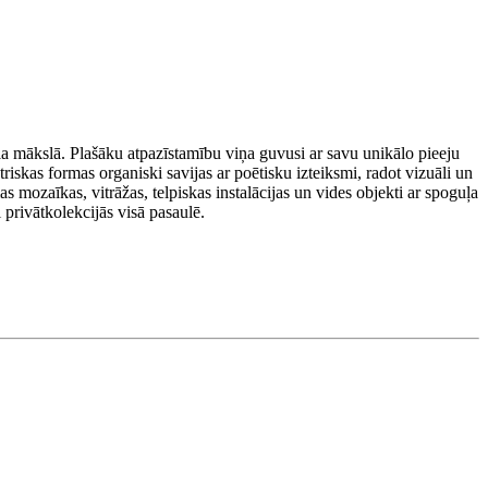
la mākslā. Plašāku atpazīstamību viņa guvusi ar savu unikālo pieeju
iskas formas organiski savijas ar poētisku izteiksmi, radot vizuāli un
 mozaīkas, vitrāžas, telpiskas instalācijas un vides objekti ar spoguļa
 privātkolekcijās visā pasaulē.