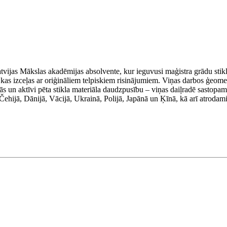
atvijas Mākslas akadēmijas absolvente, kur ieguvusi maģistra grādu stik
as izceļas ar oriģināliem telpiskiem risinājumiem. Viņas darbos ģeometr
 un aktīvi pēta stikla materiāla daudzpusību – viņas daiļradē sastopamas
Čehijā, Dānijā, Vācijā, Ukrainā, Polijā, Japānā un Ķīnā, kā arī atrodami