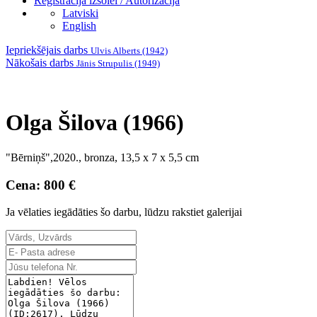
Reģistrācija izsolei / Autorizācija
Latviski
English
Iepriekšējais darbs
Ulvis Alberts (1942)
Nākošais darbs
Jānis Strupulis (1949)
Olga Šilova (1966)
"Bērniņš",2020., bronza, 13,5 x 7 x 5,5 cm
Cena: 800 €
Ja vēlaties iegādāties šo darbu, lūdzu rakstiet galerijai