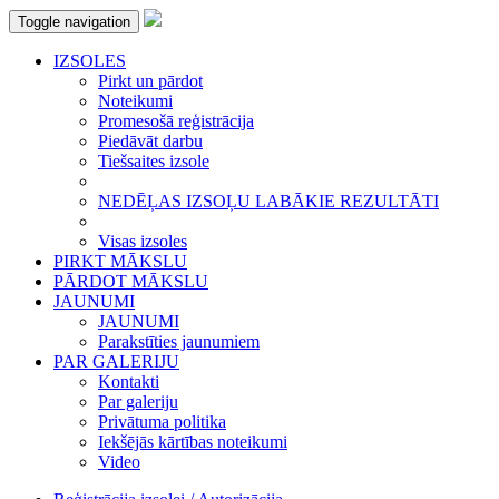
Toggle navigation
IZSOLES
Pirkt un pārdot
Noteikumi
Promesošā reģistrācija
Piedāvāt darbu
Tiešsaites izsole
NEDĒĻAS IZSOĻU LABĀKIE REZULTĀTI
Visas izsoles
PIRKT MĀKSLU
PĀRDOT MĀKSLU
JAUNUMI
JAUNUMI
Parakstīties jaunumiem
PAR GALERIJU
Kontakti
Par galeriju
Privātuma politika
Iekšējās kārtības noteikumi
Video