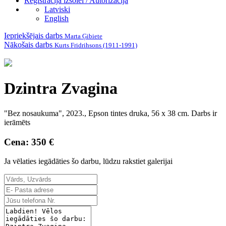
Reģistrācija izsolei / Autorizācija
Latviski
English
Iepriekšējais darbs
Marta Ģibiete
Nākošais darbs
Kurts Fridrihsons (1911-1991)
Dzintra Zvagina
"Bez nosaukuma", 2023., Epson tintes druka, 56 x 38 cm. Darbs ir
ierāmēts
Cena: 350 €
Ja vēlaties iegādāties šo darbu, lūdzu rakstiet galerijai