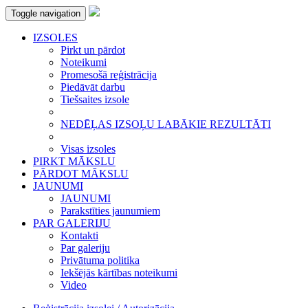
Toggle navigation
IZSOLES
Pirkt un pārdot
Noteikumi
Promesošā reģistrācija
Piedāvāt darbu
Tiešsaites izsole
NEDĒĻAS IZSOĻU LABĀKIE REZULTĀTI
Visas izsoles
PIRKT MĀKSLU
PĀRDOT MĀKSLU
JAUNUMI
JAUNUMI
Parakstīties jaunumiem
PAR GALERIJU
Kontakti
Par galeriju
Privātuma politika
Iekšējās kārtības noteikumi
Video