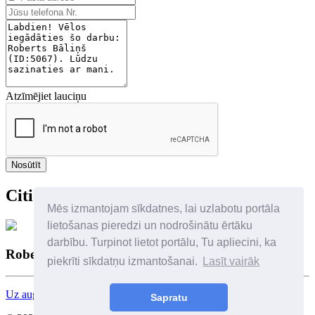
Atzīmējiet lauciņu
Nosūtīt
Citi autora darbi
Mēs izmantojam sīkdatnes, lai uzlabotu portāla
lietošanas pieredzi un nodrošinātu ērtāku
darbību. Turpinot lietot portālu, Tu apliecini, ka
Roberts Bāliņš
piekrīti sīkdatņu izmantošanai.
Lasīt vairāk
Uz augšu
Sapratu