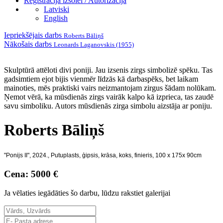
Reģistrācija izsolei / Autorizācija
Latviski
English
Iepriekšējais darbs
Roberts Bāliņš
Nākošais darbs
Leonards Laganovskis (1955)
Skulptūrā attēloti divi poniji. Jau izsenis zirgs simbolizē spēku. Tas
gadsimtiem ejot bijis vienmēr līdzās kā darbaspēks, bet laikam
mainoties, mēs praktiski vairs neizmantojam zirgus šādam nolūkam.
Ņemot vērā, ka mūsdienās zirgs vairāk kalpo kā izprieca, tas zaudē
savu simboliku. Autors mūsdienās zirga simbolu aizstāja ar poniju.
Roberts Bāliņš
"Ponijs II", 2024., Putuplasts, ģipsis, krāsa, koks, finieris, 100 x 175x 90cm
Cena: 5000 €
Ja vēlaties iegādāties šo darbu, lūdzu rakstiet galerijai