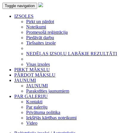
Toggle navigation
IZSOLES
Pirkt un pārdot
Noteikumi
Promesošā reģistrācija
Piedāvāt darbu
Tiešsaites izsole
NEDĒĻAS IZSOĻU LABĀKIE REZULTĀTI
Visas izsoles
PIRKT MĀKSLU
PĀRDOT MĀKSLU
JAUNUMI
JAUNUMI
Parakstīties jaunumiem
PAR GALERIJU
Kontakti
Par galeriju
Privātuma politika
Iekšējās kārtības noteikumi
Video