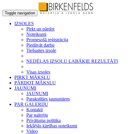
Toggle navigation
IZSOLES
Pirkt un pārdot
Noteikumi
Promesošā reģistrācija
Piedāvāt darbu
Tiešsaites izsole
NEDĒĻAS IZSOĻU LABĀKIE REZULTĀTI
Visas izsoles
PIRKT MĀKSLU
PĀRDOT MĀKSLU
JAUNUMI
JAUNUMI
Parakstīties jaunumiem
PAR GALERIJU
Kontakti
Par galeriju
Privātuma politika
Iekšējās kārtības noteikumi
Video