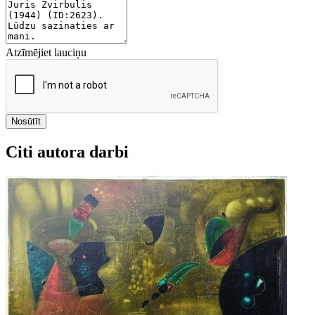
Atzīmējiet lauciņu
Nosūtīt
Citi autora darbi