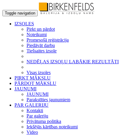
Toggle navigation
IZSOLES
Pirkt un pārdot
Noteikumi
Promesošā reģistrācija
Piedāvāt darbu
Tiešsaites izsole
NEDĒĻAS IZSOĻU LABĀKIE REZULTĀTI
Visas izsoles
PIRKT MĀKSLU
PĀRDOT MĀKSLU
JAUNUMI
JAUNUMI
Parakstīties jaunumiem
PAR GALERIJU
Kontakti
Par galeriju
Privātuma politika
Iekšējās kārtības noteikumi
Video