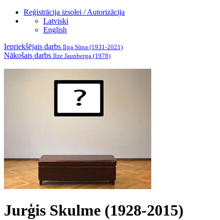
Reģistrācija izsolei / Autorizācija
Latviski
English
Iepriekšējais darbs
Ilga Sūna (1931-2021)
Nākošais darbs
Ilze Jaunberga (1978)
Jurģis Skulme (1928-2015)