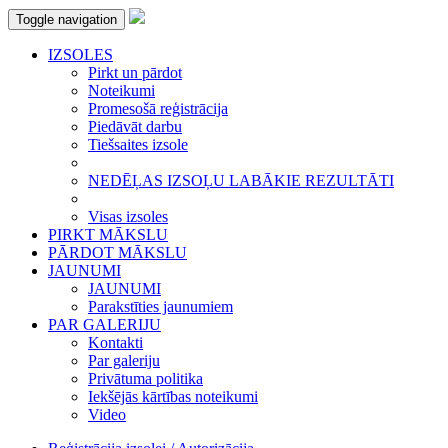
Toggle navigation
IZSOLES
Pirkt un pārdot
Noteikumi
Promesošā reģistrācija
Piedāvāt darbu
Tiešsaites izsole
NEDĒĻAS IZSOĻU LABĀKIE REZULTĀTI
Visas izsoles
PIRKT MĀKSLU
PĀRDOT MĀKSLU
JAUNUMI
JAUNUMI
Parakstīties jaunumiem
PAR GALERIJU
Kontakti
Par galeriju
Privātuma politika
Iekšējās kārtības noteikumi
Video