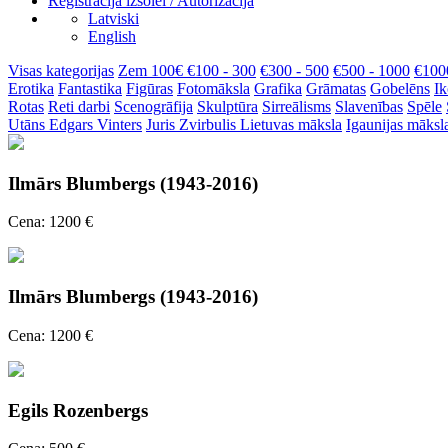
Reģistrācija izsolei / Autorizācija
Latviski
English
Visas kategorijas
Zem 100€
€100 - 300
€300 - 500
€500 - 1000
€100
Erotika
Fantastika
Figūras
Fotomāksla
Grafika
Grāmatas
Gobelēns
Ik
Rotas
Reti darbi
Scenogrāfija
Skulptūra
Sirreālisms
Slavenības
Spēle
Utāns
Edgars Vinters
Juris Zvirbulis
Lietuvas māksla
Igaunijas māksl
Ilmārs Blumbergs (1943-2016)
Cena: 1200 €
Ilmārs Blumbergs (1943-2016)
Cena: 1200 €
Egils Rozenbergs