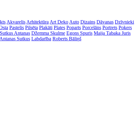
kts
Akvarelis
Arhitektūra
Art Deko
Auto
Dizains
Dāvanas
Dzīvnieki
Osta
Pastelis
Pilsēta
Plakāti
Plates
Poparts
Porcelāns
Portrets
Pokers
Sutkus Antanas
Džemma Skulme
Egons Spuris
Maija Tabaka
Juris
Antanas Sutkus
Labdarība
Roberts Bāliņš