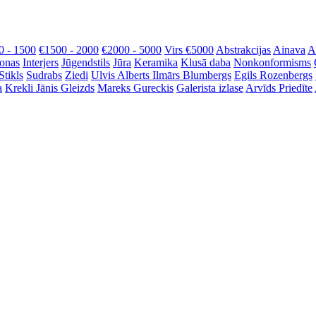
0 - 1500
€1500 - 2000
€2000 - 5000
Virs €5000
Abstrakcijas
Ainava
A
onas
Interjers
Jūgendstils
Jūra
Keramika
Klusā daba
Nonkonformisms
Stikls
Sudrabs
Ziedi
Ulvis Alberts
Ilmārs Blumbergs
Egils Rozenbergs
a
Krekli
Jānis Gleizds
Mareks Gureckis
Galerista izlase
Arvīds Priedīte