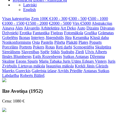
Reģistrācija izsolei / Autorizācija
Latviski
English
Visas kategorijas
Zem 100€
€100 - 300
€300 - 500
€500 - 1000
€1000 - 1500
€1500 - 2000
€2000 - 5000
Virs €5000
Abstrakcijas
Ainava
Akts
Akvarelis
Arhitektūra
Art Deko
Auto
Dizains
Dāvanas
Dzīvnieki
Erotika
Fantastika
Figūras
Fotomāksla
Grafika
Grāmatas
Gobelēns
Ikonas
Interjers
Jūgendstils
Jūra
Keramika
Klusā daba
Nonkonformisms
Osta
Pastelis
Pilsēta
Plakāti
Plates
Poparts
Porcelāns
Portrets
Pokers
Rotas
Reti darbi
Scenogrāfija
Skulptūra
Sirreālisms
Slavenības
Spēle
Stikls
Sudrabs
Ziedi
Ulvis Alberts
Ilmārs Blumbergs
Egils Rozenbergs
Sutkus Antanas
Džemma
Skulme
Egons Spuris
Maija Tabaka
Juris Utāns
Edgars Vinters
Juris
Zvirbulis
Lietuvas māksla
Igaunijas māksla
Krekli
Jānis Gleizds
Mareks Gureckis
Galerista izlase
Arvīds Priedīte
Antanas Sutkus
Labdarība
Roberts Bāliņš
Ilze Avotiņa (1952)
Cena: 1080 €