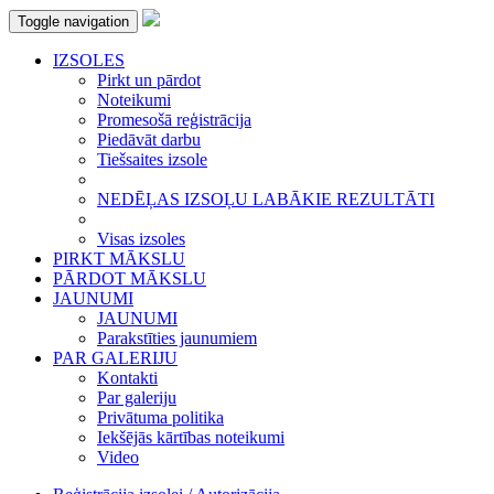
Toggle navigation
IZSOLES
Pirkt un pārdot
Noteikumi
Promesošā reģistrācija
Piedāvāt darbu
Tiešsaites izsole
NEDĒĻAS IZSOĻU LABĀKIE REZULTĀTI
Visas izsoles
PIRKT MĀKSLU
PĀRDOT MĀKSLU
JAUNUMI
JAUNUMI
Parakstīties jaunumiem
PAR GALERIJU
Kontakti
Par galeriju
Privātuma politika
Iekšējās kārtības noteikumi
Video