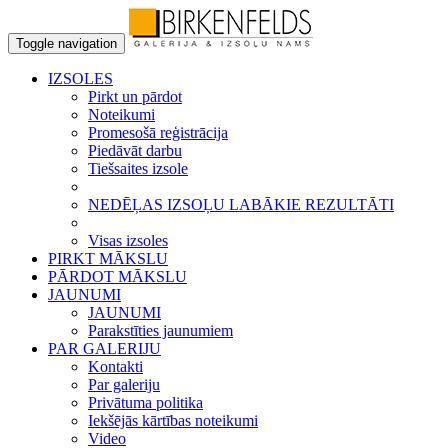
Toggle navigation
IZSOLES
Pirkt un pārdot
Noteikumi
Promesošā reģistrācija
Piedāvāt darbu
Tiešsaites izsole
NEDĒĻAS IZSOĻU LABĀKIE REZULTĀTI
Visas izsoles
PIRKT MĀKSLU
PĀRDOT MĀKSLU
JAUNUMI
JAUNUMI
Parakstīties jaunumiem
PAR GALERIJU
Kontakti
Par galeriju
Privātuma politika
Iekšējās kārtības noteikumi
Video