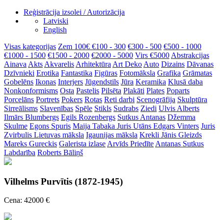
Reģistrācija izsolei / Autorizācija
Latviski
English
Visas kategorijas
Zem 100€
€100 - 300
€300 - 500
€500 - 1000
€1000 - 1500
€1500 - 2000
€2000 - 5000
Virs €5000
Abstrakcijas
Ainava
Akts
Akvarelis
Arhitektūra
Art Deko
Auto
Dizains
Dāvanas
Dzīvnieki
Erotika
Fantastika
Figūras
Fotomāksla
Grafika
Grāmatas
Gobelēns
Ikonas
Interjers
Jūgendstils
Jūra
Keramika
Klusā daba
Nonkonformisms
Osta
Pastelis
Pilsēta
Plakāti
Plates
Poparts
Porcelāns
Portrets
Pokers
Rotas
Reti darbi
Scenogrāfija
Skulptūra
Sirreālisms
Slavenības
Spēle
Stikls
Sudrabs
Ziedi
Ulvis Alberts
Ilmārs Blumbergs
Egils Rozenbergs
Sutkus Antanas
Džemma
Skulme
Egons Spuris
Maija Tabaka
Juris Utāns
Edgars Vinters
Juris
Zvirbulis
Lietuvas māksla
Igaunijas māksla
Krekli
Jānis Gleizds
Mareks Gureckis
Galerista izlase
Arvīds Priedīte
Antanas Sutkus
Labdarība
Roberts Bāliņš
Vilhelms Purvītis (1872-1945)
Cena: 42000 €