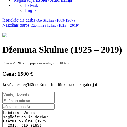
Reģistrācija izsolei / Autorizācija
Latviski
English
Iepriekšējais darbs
Oto Skulme (1889-1967)
Nākošais darbs
Džemma Skulme (1925 – 2019)
Džemma Skulme (1925 – 2019)
"Sieviete", 2002. g., papīrs/akvarelis, 73 x 100 cm.
Cena: 1500 €
Ja vēlaties iegādāties šo darbu, lūdzu rakstiet galerijai