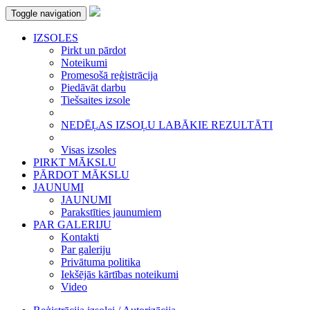
Toggle navigation
IZSOLES
Pirkt un pārdot
Noteikumi
Promesošā reģistrācija
Piedāvāt darbu
Tiešsaites izsole
NEDĒĻAS IZSOĻU LABĀKIE REZULTĀTI
Visas izsoles
PIRKT MĀKSLU
PĀRDOT MĀKSLU
JAUNUMI
JAUNUMI
Parakstīties jaunumiem
PAR GALERIJU
Kontakti
Par galeriju
Privātuma politika
Iekšējās kārtības noteikumi
Video