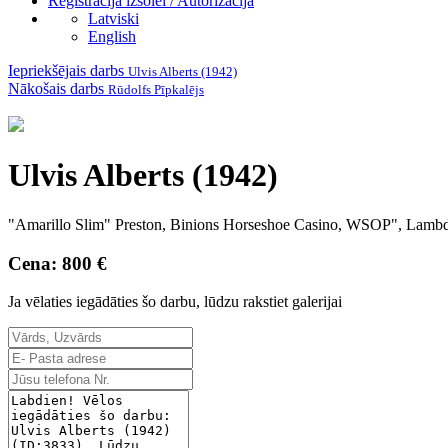
Reģistrācija izsolei / Autorizācija
Latviski
English
Iepriekšējais darbs
Ulvis Alberts (1942)
Nākošais darbs
Rūdolfs Pīpkalējs
Ulvis Alberts (1942)
"Amarillo Slim" Preston, Binions Horseshoe Casino, WSOP", Lambda 
Cena: 800 €
Ja vēlaties iegādāties šo darbu, lūdzu rakstiet galerijai