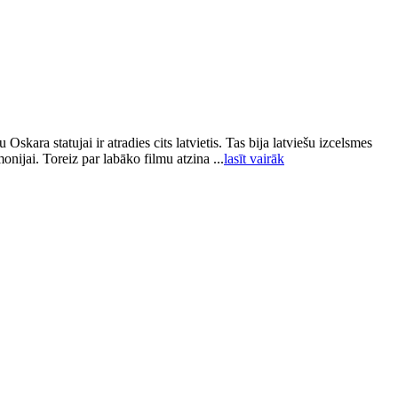
ra statujai ir atradies cits latvietis. Tas bija latviešu izcelsmes
nijai. Toreiz par labāko filmu atzina ...
lasīt vairāk