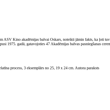
 Kino akadēmijas balvai Oskars, noteikti jāmin fakts, ka ļoti tuvu Oska
tapusi 1975. gadā, gatavojoties 47 Akadēmijas balvas pasniegšanas ceremo
latīna process, 3 eksemplārs no 25, 19 x 24 cm. Autora paraksts