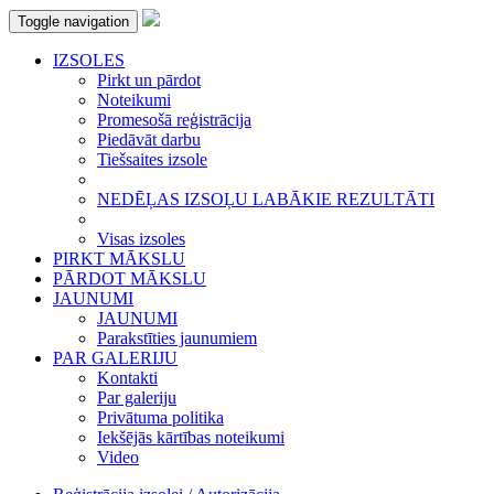
Toggle navigation
IZSOLES
Pirkt un pārdot
Noteikumi
Promesošā reģistrācija
Piedāvāt darbu
Tiešsaites izsole
NEDĒĻAS IZSOĻU LABĀKIE REZULTĀTI
Visas izsoles
PIRKT MĀKSLU
PĀRDOT MĀKSLU
JAUNUMI
JAUNUMI
Parakstīties jaunumiem
PAR GALERIJU
Kontakti
Par galeriju
Privātuma politika
Iekšējās kārtības noteikumi
Video