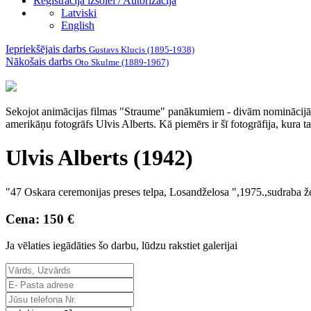
Reģistrācija izsolei / Autorizācija
Latviski
English
Iepriekšējais darbs
Gustavs Klucis (1895-1938)
Nākošais darbs
Oto Skulme (1889-1967)
Sekojot animācijas filmas "Straume" panākumiem - divām nominācijām ASV
amerikāņu fotogrāfs Ulvis Alberts. Kā piemērs ir šī fotogrāfija, kura 
Ulvis Alberts (1942)
"47 Oskara ceremonijas preses telpa, Losandželosa ",1975.,sudraba že
Cena: 150 €
Ja vēlaties iegādāties šo darbu, lūdzu rakstiet galerijai