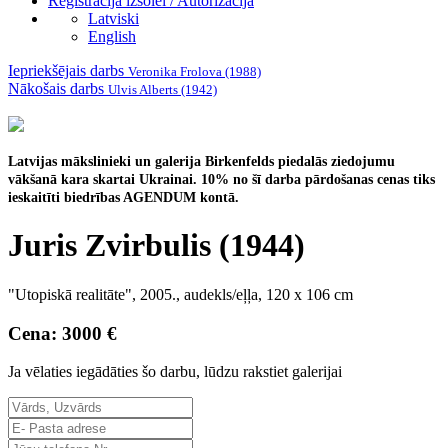
Reģistrācija izsolei / Autorizācija
Latviski
English
Iepriekšējais darbs
Veronika Frolova (1988)
Nākošais darbs
Ulvis Alberts (1942)
Latvijas mākslinieki un galerija Birkenfelds piedalās ziedojumu
vākšanā kara skartai Ukrainai.
10% no šī darba pārdošanas cenas tiks
ieskaitīti biedrības AGENDUM kontā.
Juris Zvirbulis (1944)
"Utopiskā realitāte", 2005., audekls/eļļa, 120 x 106 cm
Cena: 3000 €
Ja vēlaties iegādāties šo darbu, lūdzu rakstiet galerijai