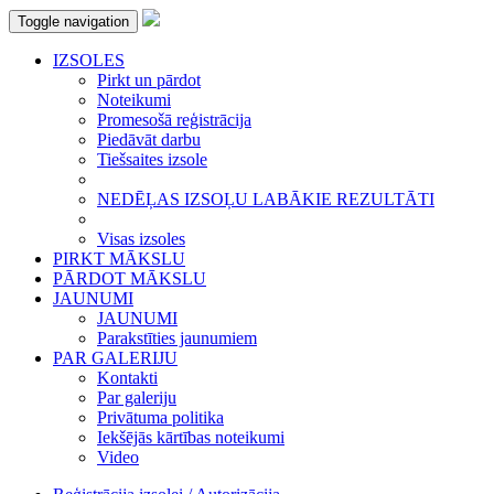
Toggle navigation
IZSOLES
Pirkt un pārdot
Noteikumi
Promesošā reģistrācija
Piedāvāt darbu
Tiešsaites izsole
NEDĒĻAS IZSOĻU LABĀKIE REZULTĀTI
Visas izsoles
PIRKT MĀKSLU
PĀRDOT MĀKSLU
JAUNUMI
JAUNUMI
Parakstīties jaunumiem
PAR GALERIJU
Kontakti
Par galeriju
Privātuma politika
Iekšējās kārtības noteikumi
Video