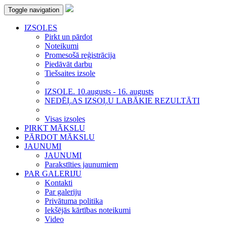
Toggle navigation
IZSOLES
Pirkt un pārdot
Noteikumi
Promesošā reģistrācija
Piedāvāt darbu
Tiešsaites izsole
IZSOLE. 10.augusts - 16. augusts
NEDĒĻAS IZSOĻU LABĀKIE REZULTĀTI
Visas izsoles
PIRKT MĀKSLU
PĀRDOT MĀKSLU
JAUNUMI
JAUNUMI
Parakstīties jaunumiem
PAR GALERIJU
Kontakti
Par galeriju
Privātuma politika
Iekšējās kārtības noteikumi
Video