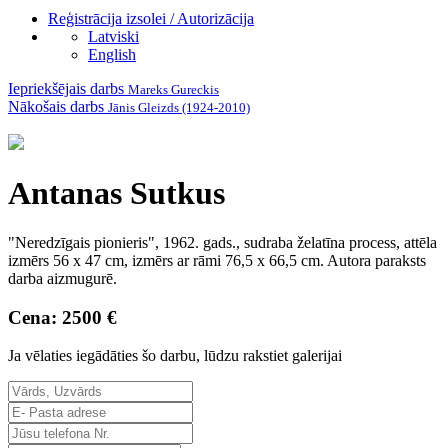
Reģistrācija izsolei / Autorizācija
Latviski
English
Iepriekšējais darbs
Mareks Gureckis
Nākošais darbs
Jānis Gleizds (1924-2010)
Antanas Sutkus
"Neredzīgais pionieris", 1962. gads., sudraba želatīna process, attēla
izmērs 56 x 47 cm, izmērs ar rāmi 76,5 x 66,5 cm. Autora paraksts
darba aizmugurē.
Cena: 2500 €
Ja vēlaties iegādāties šo darbu, lūdzu rakstiet galerijai