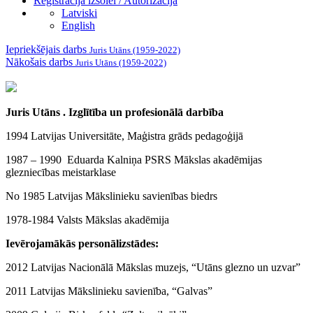
Reģistrācija izsolei / Autorizācija
Latviski
English
Iepriekšējais darbs
Juris Utāns (1959-2022)
Nākošais darbs
Juris Utāns (1959-2022)
Juris Utāns
. Izglītība un profesionālā darbība
1994 Latvijas Universitāte, Maģistra grāds pedagoģijā
1987 – 1990 Eduarda Kalniņa PSRS Mākslas akadēmijas
glezniecības meistarklase
No 1985 Latvijas Mākslinieku savienības biedrs
1978-1984 Valsts Mākslas akadēmija
Ievērojamākās personālizstādes:
2012 Latvijas Nacionālā Mākslas muzejs, “Utāns glezno un uzvar”
2011 Latvijas Mākslinieku savienība, “Galvas”