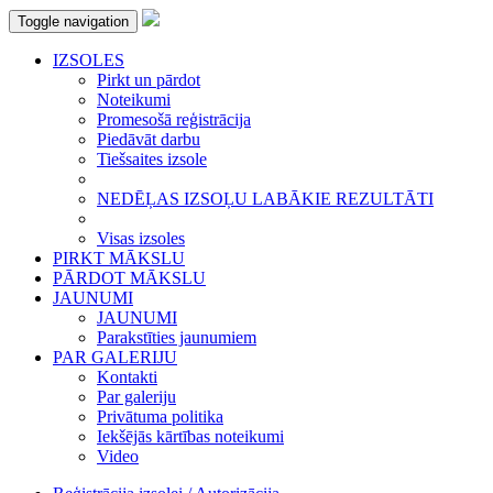
Toggle navigation
IZSOLES
Pirkt un pārdot
Noteikumi
Promesošā reģistrācija
Piedāvāt darbu
Tiešsaites izsole
NEDĒĻAS IZSOĻU LABĀKIE REZULTĀTI
Visas izsoles
PIRKT MĀKSLU
PĀRDOT MĀKSLU
JAUNUMI
JAUNUMI
Parakstīties jaunumiem
PAR GALERIJU
Kontakti
Par galeriju
Privātuma politika
Iekšējās kārtības noteikumi
Video