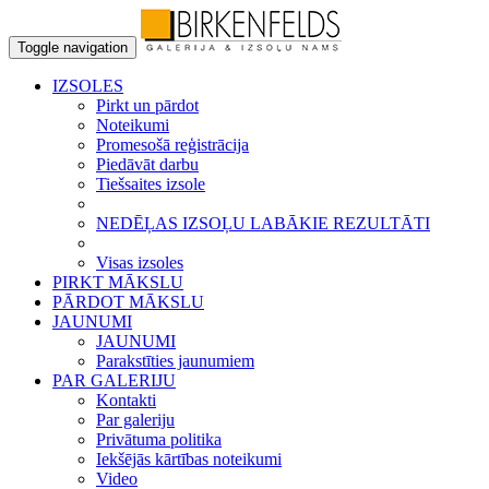
Toggle navigation
IZSOLES
Pirkt un pārdot
Noteikumi
Promesošā reģistrācija
Piedāvāt darbu
Tiešsaites izsole
NEDĒĻAS IZSOĻU LABĀKIE REZULTĀTI
Visas izsoles
PIRKT MĀKSLU
PĀRDOT MĀKSLU
JAUNUMI
JAUNUMI
Parakstīties jaunumiem
PAR GALERIJU
Kontakti
Par galeriju
Privātuma politika
Iekšējās kārtības noteikumi
Video