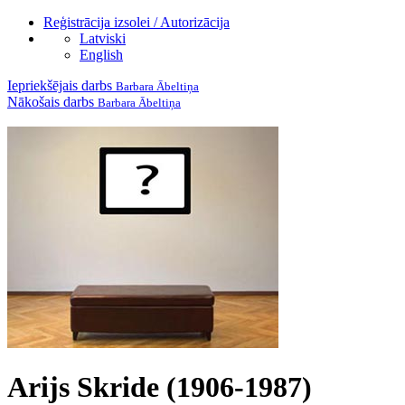
Reģistrācija izsolei / Autorizācija
Latviski
English
Iepriekšējais darbs
Barbara Ābeltiņa
Nākošais darbs
Barbara Ābeltiņa
Arijs Skride (1906-1987)