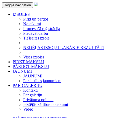
Toggle navigation
IZSOLES
Pirkt un pārdot
Noteikumi
Promesošā reģistrācija
Piedāvāt darbu
Tiešsaites izsole
NEDĒĻAS IZSOĻU LABĀKIE REZULTĀTI
Visas izsoles
PIRKT MĀKSLU
PĀRDOT MĀKSLU
JAUNUMI
JAUNUMI
Parakstīties jaunumiem
PAR GALERIJU
Kontakti
Par galeriju
Privātuma politika
Iekšējās kārtības noteikumi
Video