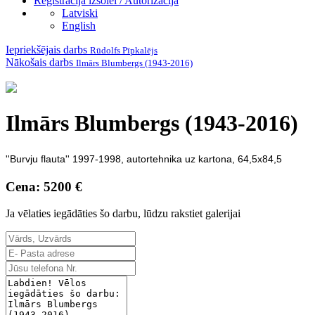
Reģistrācija izsolei / Autorizācija
Latviski
English
Iepriekšējais darbs
Rūdolfs Pīpkalējs
Nākošais darbs
Ilmārs Blumbergs (1943-2016)
Ilmārs Blumbergs (1943-2016)
''Burvju flauta'' 1997-1998, autortehnika uz kartona, 64,5x84,5
Cena: 5200 €
Ja vēlaties iegādāties šo darbu, lūdzu rakstiet galerijai