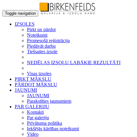
Toggle navigation
IZSOLES
Pirkt un pārdot
Noteikumi
Promesošā reģistrācija
Piedāvāt darbu
Tiešsaites izsole
NEDĒĻAS IZSOĻU LABĀKIE REZULTĀTI
Visas izsoles
PIRKT MĀKSLU
PĀRDOT MĀKSLU
JAUNUMI
JAUNUMI
Parakstīties jaunumiem
PAR GALERIJU
Kontakti
Par galeriju
Privātuma politika
Iekšējās kārtības noteikumi
Video