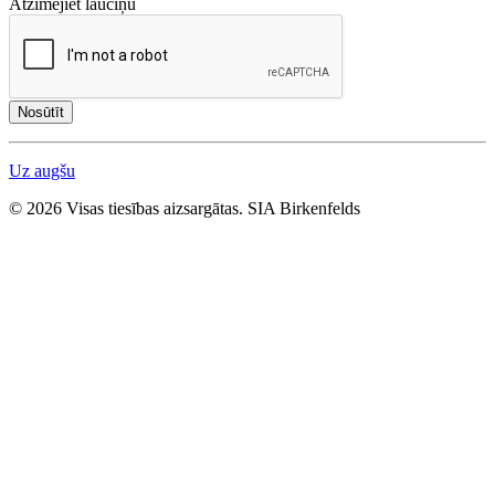
Atzīmējiet lauciņu
Nosūtīt
Uz augšu
© 2026 Visas tiesības aizsargātas. SIA Birkenfelds