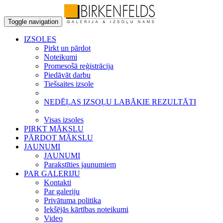
Toggle navigation
IZSOLES
Pirkt un pārdot
Noteikumi
Promesošā reģistrācija
Piedāvāt darbu
Tiešsaites izsole
NEDĒĻAS IZSOĻU LABĀKIE REZULTĀTI
Visas izsoles
PIRKT MĀKSLU
PĀRDOT MĀKSLU
JAUNUMI
JAUNUMI
Parakstīties jaunumiem
PAR GALERIJU
Kontakti
Par galeriju
Privātuma politika
Iekšējās kārtības noteikumi
Video