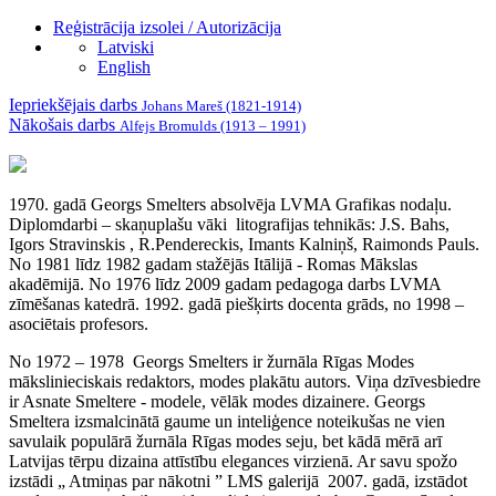
Reģistrācija izsolei / Autorizācija
Latviski
English
Iepriekšējais darbs
Johans Mareš (1821-1914)
Nākošais darbs
Alfejs Bromulds (1913 – 1991)
1970. gadā Georgs Smelters absolvēja LVMA Grafikas nodaļu.
Diplomdarbi – skaņuplašu vāki litografijas tehnikās: J.S. Bahs,
Igors Stravinskis , R.Pendereckis, Imants Kalniņš, Raimonds Pauls.
No 1981 līdz 1982 gadam stažējās Itālijā - Romas Mākslas
akadēmijā. No 1976 līdz 2009 gadam pedagoga darbs LVMA
zīmēšanas katedrā. 1992. gadā piešķirts docenta grāds, no 1998 –
asociētais profesors.
No 1972 – 1978 Georgs Smelters ir žurnāla Rīgas Modes
mākslinieciskais redaktors, modes plakātu autors. Viņa dzīvesbiedre
ir Asnate Smeltere - modele, vēlāk modes dizainere. Georgs
Smeltera izsmalcinātā gaume un inteliģence noteikušas ne vien
savulaik populārā žurnāla Rīgas modes seju, bet kādā mērā arī
Latvijas tērpu dizaina attīstību elegances virzienā. Ar savu spožo
izstādi „ Atmiņas par nākotni ” LMS galerijā 2007. gadā, izstādot