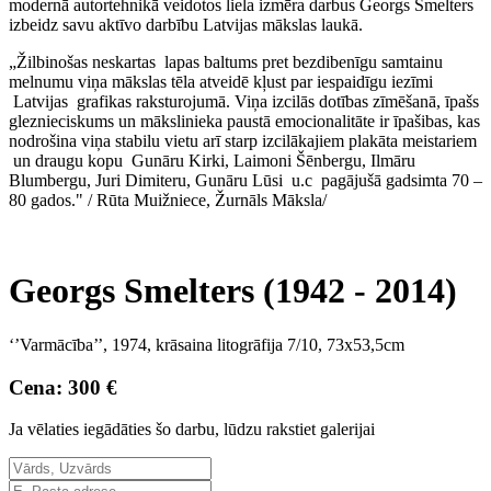
modernā autortehnikā veidotos liela izmēra darbus Georgs Smelters
izbeidz savu aktīvo darbību Latvijas mākslas laukā.
„Žilbinošas neskartas lapas baltums pret bezdibenīgu samtainu
melnumu viņa mākslas tēla atveidē kļust par iespaidīgu iezīmi
Latvijas grafikas raksturojumā. Viņa izcilās dotības zīmēšanā, īpašs
gleznieciskums un mākslinieka paustā emocionalitāte ir īpašibas, kas
nodrošina viņa stabilu vietu arī starp izcilākajiem plakāta meistariem
un draugu kopu Gunāru Kirki, Laimoni Šēnbergu, Ilmāru
Blumbergu, Juri Dimiteru, Gunāru Lūsi u.c pagājušā gadsimta 70 –
80 gados." / Rūta Muižniece, Žurnāls Māksla/
Georgs Smelters (1942 - 2014)
‘’Varmācība’’, 1974, krāsaina litogrāfija 7/10, 73x53,5cm
Cena: 300 €
Ja vēlaties iegādāties šo darbu, lūdzu rakstiet galerijai