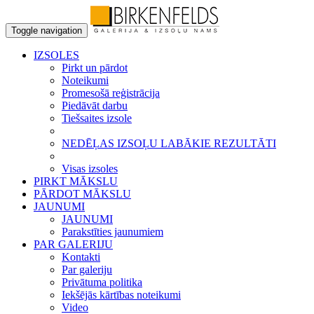
Toggle navigation
IZSOLES
Pirkt un pārdot
Noteikumi
Promesošā reģistrācija
Piedāvāt darbu
Tiešsaites izsole
NEDĒĻAS IZSOĻU LABĀKIE REZULTĀTI
Visas izsoles
PIRKT MĀKSLU
PĀRDOT MĀKSLU
JAUNUMI
JAUNUMI
Parakstīties jaunumiem
PAR GALERIJU
Kontakti
Par galeriju
Privātuma politika
Iekšējās kārtības noteikumi
Video