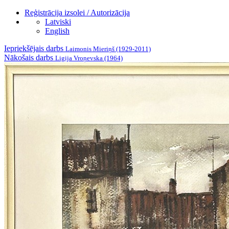
Reģistrācija izsolei / Autorizācija
Latviski
English
Iepriekšējais darbs
Laimonis Mieriņš (1929-2011)
Nākošais darbs
Ligija Vroņevska (1964)