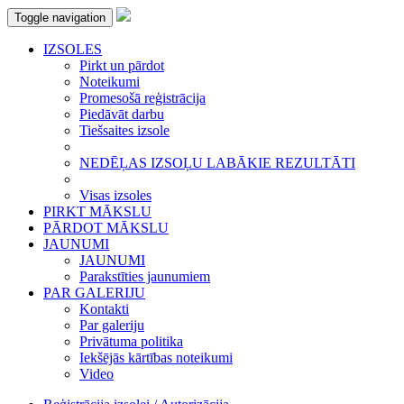
Toggle navigation
IZSOLES
Pirkt un pārdot
Noteikumi
Promesošā reģistrācija
Piedāvāt darbu
Tiešsaites izsole
NEDĒĻAS IZSOĻU LABĀKIE REZULTĀTI
Visas izsoles
PIRKT MĀKSLU
PĀRDOT MĀKSLU
JAUNUMI
JAUNUMI
Parakstīties jaunumiem
PAR GALERIJU
Kontakti
Par galeriju
Privātuma politika
Iekšējās kārtības noteikumi
Video