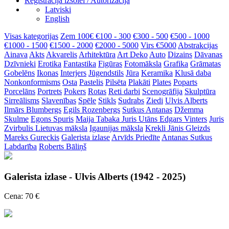
Reģistrācija izsolei / Autorizācija
Latviski
English
Visas kategorijas
Zem 100€
€100 - 300
€300 - 500
€500 - 1000
€1000 - 1500
€1500 - 2000
€2000 - 5000
Virs €5000
Abstrakcijas
Ainava
Akts
Akvarelis
Arhitektūra
Art Deko
Auto
Dizains
Dāvanas
Dzīvnieki
Erotika
Fantastika
Figūras
Fotomāksla
Grafika
Grāmatas
Gobelēns
Ikonas
Interjers
Jūgendstils
Jūra
Keramika
Klusā daba
Nonkonformisms
Osta
Pastelis
Pilsēta
Plakāti
Plates
Poparts
Porcelāns
Portrets
Pokers
Rotas
Reti darbi
Scenogrāfija
Skulptūra
Sirreālisms
Slavenības
Spēle
Stikls
Sudrabs
Ziedi
Ulvis Alberts
Ilmārs Blumbergs
Egils Rozenbergs
Sutkus Antanas
Džemma
Skulme
Egons Spuris
Maija Tabaka
Juris Utāns
Edgars Vinters
Juris
Zvirbulis
Lietuvas māksla
Igaunijas māksla
Krekli
Jānis Gleizds
Mareks Gureckis
Galerista izlase
Arvīds Priedīte
Antanas Sutkus
Labdarība
Roberts Bāliņš
Galerista izlase - Ulvis Alberts (1942 - 2025)
Cena: 70 €