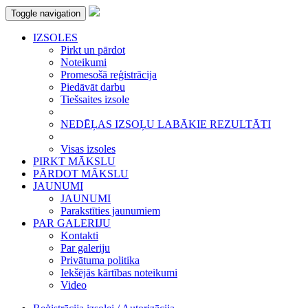
Toggle navigation
IZSOLES
Pirkt un pārdot
Noteikumi
Promesošā reģistrācija
Piedāvāt darbu
Tiešsaites izsole
NEDĒĻAS IZSOĻU LABĀKIE REZULTĀTI
Visas izsoles
PIRKT MĀKSLU
PĀRDOT MĀKSLU
JAUNUMI
JAUNUMI
Parakstīties jaunumiem
PAR GALERIJU
Kontakti
Par galeriju
Privātuma politika
Iekšējās kārtības noteikumi
Video