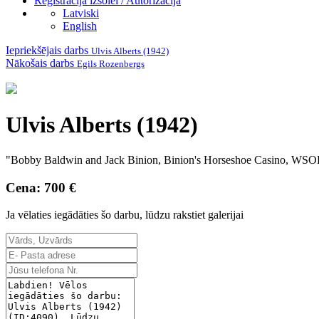
Reģistrācija izsolei / Autorizācija
Latviski
English
Iepriekšējais darbs
Ulvis Alberts (1942)
Nākošais darbs
Egils Rozenbergs
Ulvis Alberts (1942)
"Bobby Baldwin and Jack Binion, Binion's Horseshoe Casino, WSOP",
Cena: 700 €
Ja vēlaties iegādāties šo darbu, lūdzu rakstiet galerijai