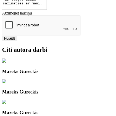
Atzīmējiet lauciņu
Nosūtīt
Citi autora darbi
Mareks Gureckis
Mareks Gureckis
Mareks Gureckis