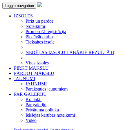
Toggle navigation
IZSOLES
Pirkt un pārdot
Noteikumi
Promesošā reģistrācija
Piedāvāt darbu
Tiešsaites izsole
NEDĒĻAS IZSOĻU LABĀKIE REZULTĀTI
Visas izsoles
PIRKT MĀKSLU
PĀRDOT MĀKSLU
JAUNUMI
JAUNUMI
Parakstīties jaunumiem
PAR GALERIJU
Kontakti
Par galeriju
Privātuma politika
Iekšējās kārtības noteikumi
Video