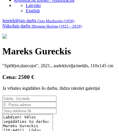
Reģistrācija izsolei / Autorizācija
Latviski
English
Iepriekšējais darbs
Ģirts Muižnieks (1956)
Nākošais darbs
Džemma Skulme (1925 – 2019)
Mareks Gureckis
"Spēlējot,dancojot", 2021., audekls/eļļa/metāls, 110x145 cm
Cena: 2500 €
Ja vēlaties iegādāties šo darbu, lūdzu rakstiet galerijai