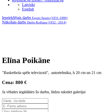
Reģistrācija izsolei / Autorizācija
Latviski
English
Iepriekšējais darbs
Egons Spuris (1931-1990)
Nākošais darbs
Dailis Rožlapa (1932 - 2014)
Elīna Poikāne
"Basketbola spēle televizorā", autortehnika, h 20 cm un 21 cm
Cena: 800 €
Ja vēlaties iegādāties šo darbu, lūdzu rakstiet galerijai