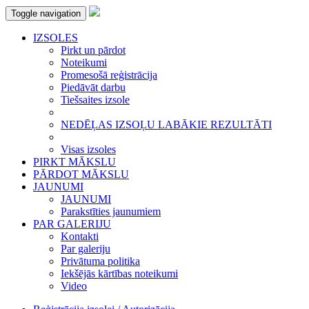
Toggle navigation
IZSOLES
Pirkt un pārdot
Noteikumi
Promesošā reģistrācija
Piedāvāt darbu
Tiešsaites izsole
NEDĒĻAS IZSOĻU LABĀKIE REZULTĀTI
Visas izsoles
PIRKT MĀKSLU
PĀRDOT MĀKSLU
JAUNUMI
JAUNUMI
Parakstīties jaunumiem
PAR GALERIJU
Kontakti
Par galeriju
Privātuma politika
Iekšējās kārtības noteikumi
Video