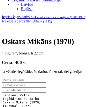
Reģistrācija izsolei / Autorizācija
Latviski
English
Iepriekšējais darbs
Aleksandrs Zaurbeks-Sosijevs (1901-1953)
Nākošais darbs
Ulvis Alberts (1942)
Oskars Mikāns (1970)
" Figūra ", bronza, h 22 cm
Cena: 400 €
Ja vēlaties iegādāties šo darbu, lūdzu rakstiet galerijai