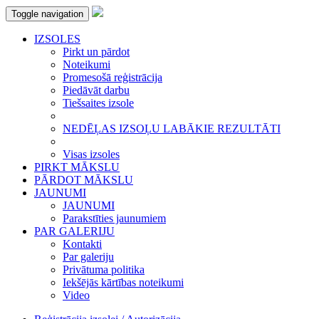
Toggle navigation
IZSOLES
Pirkt un pārdot
Noteikumi
Promesošā reģistrācija
Piedāvāt darbu
Tiešsaites izsole
NEDĒĻAS IZSOĻU LABĀKIE REZULTĀTI
Visas izsoles
PIRKT MĀKSLU
PĀRDOT MĀKSLU
JAUNUMI
JAUNUMI
Parakstīties jaunumiem
PAR GALERIJU
Kontakti
Par galeriju
Privātuma politika
Iekšējās kārtības noteikumi
Video