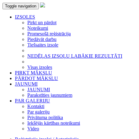
Toggle navigation
IZSOLES
Pirkt un pārdot
Noteikumi
Promesošā reģistrācija
Piedāvāt darbu
Tiešsaites izsole
NEDĒĻAS IZSOĻU LABĀKIE REZULTĀTI
Visas izsoles
PIRKT MĀKSLU
PĀRDOT MĀKSLU
JAUNUMI
JAUNUMI
Parakstīties jaunumiem
PAR GALERIJU
Kontakti
Par galeriju
Privātuma politika
Iekšējās kārtības noteikumi
Video