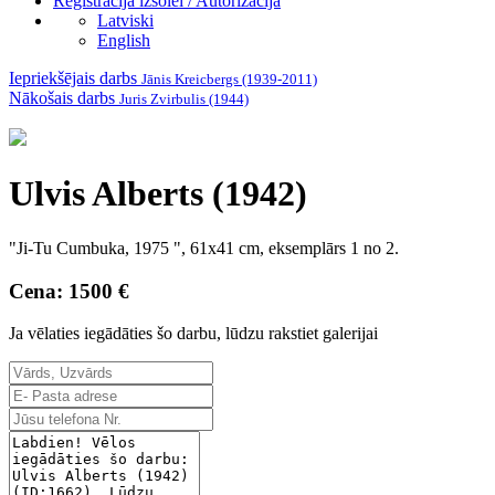
Reģistrācija izsolei / Autorizācija
Latviski
English
Iepriekšējais darbs
Jānis Kreicbergs (1939-2011)
Nākošais darbs
Juris Zvirbulis (1944)
Ulvis Alberts (1942)
"Ji-Tu Cumbuka, 1975 ", 61x41 cm, eksemplārs 1 no 2.
Cena: 1500 €
Ja vēlaties iegādāties šo darbu, lūdzu rakstiet galerijai