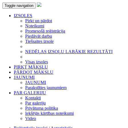
Toggle navigation
IZSOLES
Pirkt un pārdot
Noteikumi
Promesošā reģistrācija
Piedāvāt darbu
Tiešsaites izsole
NEDĒĻAS IZSOĻU LABĀKIE REZULTĀTI
Visas izsoles
PIRKT MĀKSLU
PĀRDOT MĀKSLU
JAUNUMI
JAUNUMI
Parakstīties jaunumiem
PAR GALERIJU
Kontakti
Par galeriju
Privātuma politika
Iekšējās kārtības noteikumi
Video